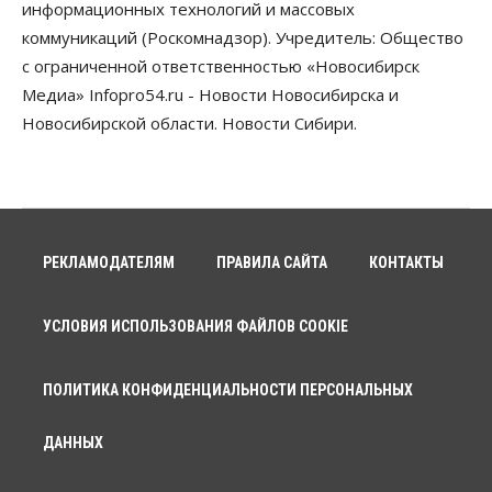
Новосибирской области
информационных технологий и массовых
10 Августа 2026, 11:10
коммуникаций (Роскомнадзор). Учредитель: Общество
с ограниченной ответственностью «Новосибирск
Власть
Недвижимость
Общество
В Минстрое НСО объяснили, как планируют
Медиа» Infopro54.ru - Новости Новосибирска и
завершать долгострой на Серафимовича
Новосибирской области. Новости Сибири.
10 Августа 2026, 11:00
Бизнес
Город
Общество
Большая часть улиц в Новосибирске закрыта для
движения самокатов
10 Августа 2026, 10:00
РЕКЛАМОДАТЕЛЯМ
ПРАВИЛА САЙТА
КОНТАКТЫ
Медицина
Наука
Общество
Новосибирский «Вектор» проводит исследование
резистентности ВИЧ в трёх странах
УСЛОВИЯ ИСПОЛЬЗОВАНИЯ ФАЙЛОВ COOKIE
10 Августа 2026, 09:00
ПОЛИТИКА КОНФИДЕНЦИАЛЬНОСТИ ПЕРСОНАЛЬНЫХ
Власть
Общество
Суд отменил дисквалификацию
Валентина Пармона в кассации
ДАННЫХ
10 Августа 2026, 08:00