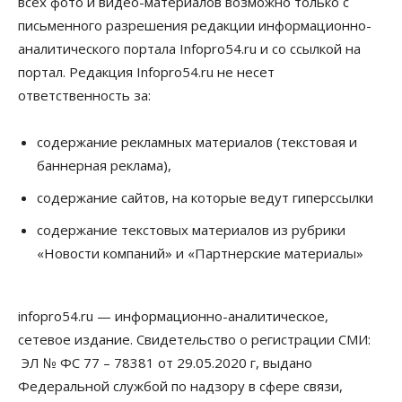
всех фото и видео-материалов возможно только с
Власть
письменного разрешения редакции информационно-
Духовная и медицинская помощь: корабль-
аналитического портала Infopro54.ru и со ссылкой на
церковь посетит 50 поселений Новосибирской
области
портал. Редакция Infopro54.ru не несет
10 Августа 2026, 12:15
ответственность за:
Общество
В Новосибирской области число дел о
содержание рекламных материалов (текстовая и
банкротстве с начала года выросло на 7,2 %
баннерная реклама),
10 Августа 2026, 12:00
содержание сайтов, на которые ведут гиперссылки
Общество
НГУ обновил рекорд по числу абитуриентов
содержание текстовых материалов из рубрики
10 Августа 2026, 11:30
«Новости компаний» и «Партнерские материалы»
Общество
Полмиллиарда направят на доплаты
infopro54.ru — информационно-аналитическое,
начальникам полиции Новосибирской области
10 Августа 2026, 11:15
сетевое издание. Свидетельство о регистрации СМИ:
ЭЛ № ФС 77 – 78381 от 29.05.2020 г, выдано
Финансы
Федеральной службой по надзору в сфере связи,
ПСБ нарастил объемы факторинга МСБ в