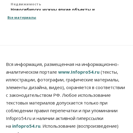
Недвижимость
Новосибирску нужны яркие объекты и
градообразующие общественные здания
Все материалы
10 Августа 2026, 14:30
Общество
Предложения по строительству частных
бомбоубежищ появились на российском рынке
10 Августа 2026, 14:00
Бизнес
Общество
Вся информация, размещенная на информационно-
В Новосибирске сформировалось
аналитическом портале
www.Infopro54.ru
(тексты,
профессиональное сообщество стендап-комиков
иллюстрации, фотографии, графические материалы,
10 Августа 2026, 13:30
элементы дизайна, видео), охраняется в соответствии
Недвижимость
с законодательством РФ. Любое использование
Антон Рехтин: Вместе строим будущее
текстовых материалов допускается только при
10 Августа 2026, 13:15
соблюдении правил перепечатки и при упоминании
Бизнес
Общество
Infopro54.ru и наличии активной гиперссылки
Цены в ресторанах Новосибирска выросли на 8%
на
infopro54.ru
. Использование (воспроизведение)
10 Августа 2026, 13:00