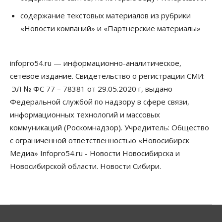
Бизнес
Недвижимость
Общество
содержание текстовых материалов из рубрики
Новосибирцы стали реже оформлять
«Новости компаний» и «Партнерские материалы»
дома по упрощенной схеме
07 Августа 2026, 16:00
infopro54.ru — информационно-аналитическое,
Власть
Общество
Право&Порядок
Роспотребнадзор изъял почти полторы тонны
сетевое издание. Свидетельство о регистрации СМИ:
мяса в Новосибирской области
ЭЛ № ФС 77 – 78381 от 29.05.2020 г, выдано
07 Августа 2026, 15:00
Федеральной службой по надзору в сфере связи,
Финансы
информационных технологий и массовых
Расходы новосибирцев на спорт выросли на 40%
коммуникаций (Роскомнадзор). Учредитель: Общество
за полгода
07 Августа 2026, 14:35
с ограниченной ответственностью «Новосибирск
Медиа» Infopro54.ru - Новости Новосибирска и
Сибирские аграрии увеличивают посевы горчицы
Новосибирской области. Новости Сибири.
07 Августа 2026, 14:00
Власть
В Новосибирске многодетным семьям вручили
сертификаты на покупку автомобилей