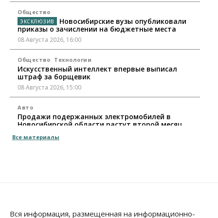
Общество
Новосибирские вузы опубликовали
приказы о зачислении на бюджетные места
08 Августа 2026, 16:00
Общество
Технологии
Искусственный интеллект впервые выписал
штраф за борщевик
08 Августа 2026, 15:00
Авто
Продажи подержанных электромобилей в
Новосибирской области растут второй месяц
08 Августа 2026, 13:00
Все материалы
Бизнес
Общество
Детские центры Новосибирска
перегибают с «педагогикой успеха», считает
психолог
08 Августа 2026, 11:00
Бизнес
Общество
Вся информация, размещенная на информационно-