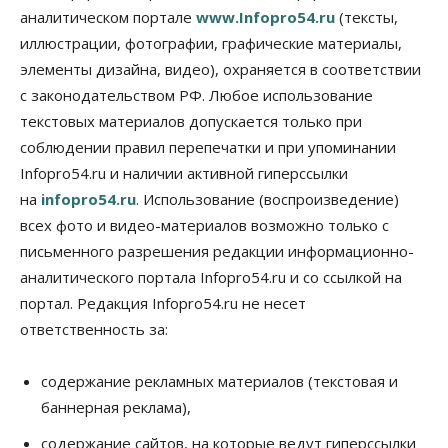
Союз продавцов маркетплейсов
аналитическом портале
www.Infopro54.ru
(тексты,
обратился в правительство РФ из-за атак на WB
иллюстрации, фотографии, графические материалы,
08 Августа 2026, 10:00
элементы дизайна, видео), охраняется в соответствии
Общество
с законодательством РФ. Любое использование
Новосибирцы будут получать квитанции за ЖКУ
по-новому
текстовых материалов допускается только при
08 Августа 2026, 09:00
соблюдении правил перепечатки и при упоминании
Infopro54.ru и наличии активной гиперссылки
Бизнес
на
infopro54.ru
. Использование (воспроизведение)
В Новосибирской области резко
сократился грузооборот в автоперевозках
всех фото и видео-материалов возможно только с
07 Августа 2026, 19:00
письменного разрешения редакции информационно-
аналитического портала Infopro54.ru и со ссылкой на
Общество
В Новосибирске прошёл митинг
портал. Редакция Infopro54.ru не несет
против нового закона о памятниках
ответственность за:
07 Августа 2026, 18:00
Бизнес
содержание рекламных материалов (текстовая и
В аэропорту Толмачёво завершены работы по
баннерная реклама),
бетонированию рулежных дорожек
07 Августа 2026, 17:00
содержание сайтов, на которые ведут гиперссылки