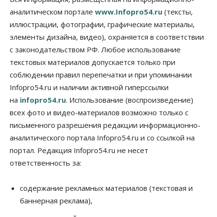
07 Августа 2026, 12:00
аналитическом портале
www.Infopro54.ru
(тексты,
Общество
иллюстрации, фотографии, графические материалы,
Жители Новосибирска смогут добровольно
элементы дизайна, видео), охраняется в соответствии
повысить свою пенсию
с законодательством РФ. Любое использование
07 Августа 2026, 11:30
текстовых материалов допускается только при
Общество
соблюдении правил перепечатки и при упоминании
Деньгами будут распоряжаться дети: в десяти
Infopro54.ru и наличии активной гиперссылки
школах Новосибирской области введут
инициативное бюджетирование
на
infopro54.ru
. Использование (воспроизведение)
07 Августа 2026, 11:00
всех фото и видео-материалов возможно только с
письменного разрешения редакции информационно-
Общество
Право&Порядок
В Новосибирске руководителя отдела полиции
аналитического портала Infopro54.ru и со ссылкой на
заключили под стражу
портал. Редакция Infopro54.ru не несет
07 Августа 2026, 10:15
ответственность за:
Общество
Недели жары повлияли на урожай в
содержание рекламных материалов (текстовая и
Новосибирской области, но режима ЧС не будет
баннерная реклама),
07 Августа 2026, 10:00