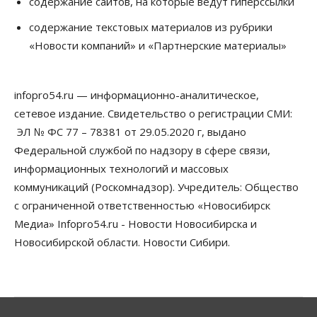
содержание сайтов, на которые ведут гиперссылки
Бизнес
Право&Порядок
Предприятия Новосибирска
содержание текстовых материалов из рубрики
выстраивают системы защиты от атак БПЛА
«Новости компаний» и «Партнерские материалы»
07 Августа 2026, 09:00
Бизнес
По «Сибэлектротерму» выдали исполнительные
infopro54.ru — информационно-аналитическое,
листы на полмиллиарда рублей
сетевое издание. Свидетельство о регистрации СМИ:
07 Августа 2026, 08:00
ЭЛ № ФС 77 – 78381 от 29.05.2020 г, выдано
Бизнес
Власть
Медицина
Общество
Федеральной службой по надзору в сфере связи,
Искусственный интеллект предлагают
информационных технологий и массовых
привлекать к разработке новых лекарств в
России
коммуникаций (Роскомнадзор). Учредитель: Общество
06 Августа 2026, 19:00
с ограниченной ответственностью «Новосибирск
Медиа» Infopro54.ru - Новости Новосибирска и
Мировые И Федеральные Новости
Россия построит в Киргизии новый кампус КРСУ:
Новосибирской области. Новости Сибири.
30 гектаров, 15 тысяч студентов и 30 миллиардов
рублей
06 Августа 2026, 18:40
Общество