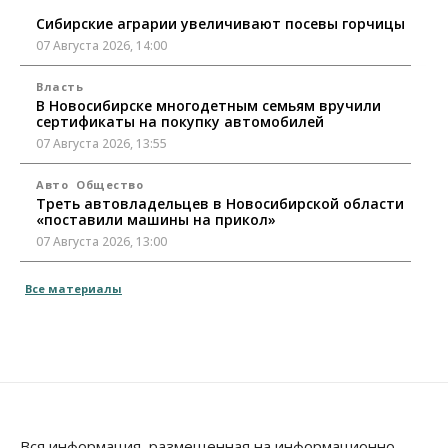
Сибирские аграрии увеличивают посевы горчицы
07 Августа 2026, 14:00
Власть
В Новосибирске многодетным семьям вручили
сертификаты на покупку автомобилей
07 Августа 2026, 13:55
Авто
Общество
Треть автовладельцев в Новосибирской области
«поставили машины на прикол»
07 Августа 2026, 13:00
Власть
Все материалы
Школы, библиотеки, пешеходные тротуары:
депутаты Госдумы контролируют работы на
социальных объектах
07 Августа 2026, 12:35
Общество
Синоптики рассказали о погоде в Новосибирске
на выходных
Вся информация, размещенная на информационно-