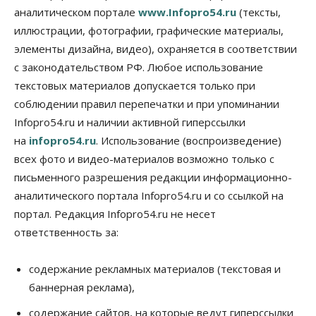
аналитическом портале
www.Infopro54.ru
(тексты,
Общество
иллюстрации, фотографии, графические материалы,
Синоптики рассказали о погоде в Новосибирске
элементы дизайна, видео), охраняется в соответствии
на выходных
с законодательством РФ. Любое использование
07 Августа 2026, 12:00
текстовых материалов допускается только при
Общество
соблюдении правил перепечатки и при упоминании
Жители Новосибирска смогут добровольно
Infopro54.ru и наличии активной гиперссылки
повысить свою пенсию
07 Августа 2026, 11:30
на
infopro54.ru
. Использование (воспроизведение)
всех фото и видео-материалов возможно только с
Общество
письменного разрешения редакции информационно-
Деньгами будут распоряжаться дети: в десяти
школах Новосибирской области введут
аналитического портала Infopro54.ru и со ссылкой на
инициативное бюджетирование
портал. Редакция Infopro54.ru не несет
07 Августа 2026, 11:00
ответственность за:
Общество
Право&Порядок
В Новосибирске руководителя отдела полиции
содержание рекламных материалов (текстовая и
заключили под стражу
баннерная реклама),
07 Августа 2026, 10:15
содержание сайтов, на которые ведут гиперссылки
Общество