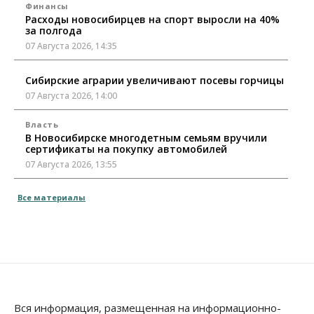
Финансы
Расходы новосибирцев на спорт выросли на 40%
за полгода
07 Августа 2026, 14:35
Сибирские аграрии увеличивают посевы горчицы
07 Августа 2026, 14:00
Власть
В Новосибирске многодетным семьям вручили
сертификаты на покупку автомобилей
07 Августа 2026, 13:55
Авто
Общество
Все материалы
Треть автовладельцев в Новосибирской области
«поставили машины на прикол»
07 Августа 2026, 13:00
Власть
Школы, библиотеки, пешеходные тротуары:
депутаты Госдумы контролируют работы на
социальных объектах
Вся информация, размещенная на информационно-
07 Августа 2026, 12:35