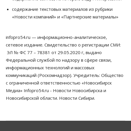
Недели жары повлияли на урожай в
содержание текстовых материалов из рубрики
Новосибирской области, но режима ЧС не будет
«Новости компаний» и «Партнерские материалы»
07 Августа 2026, 10:00
Бизнес
Право&Порядок
Предприятия Новосибирска
infopro54.ru — информационно-аналитическое,
выстраивают системы защиты от атак БПЛА
сетевое издание. Свидетельство о регистрации СМИ:
07 Августа 2026, 09:00
ЭЛ № ФС 77 – 78381 от 29.05.2020 г, выдано
Бизнес
Федеральной службой по надзору в сфере связи,
По «Сибэлектротерму» выдали исполнительные
информационных технологий и массовых
листы на полмиллиарда рублей
07 Августа 2026, 08:00
коммуникаций (Роскомнадзор). Учредитель: Общество
с ограниченной ответственностью «Новосибирск
Бизнес
Власть
Медицина
Общество
Медиа» Infopro54.ru - Новости Новосибирска и
Искусственный интеллект предлагают
привлекать к разработке новых лекарств в
Новосибирской области. Новости Сибири.
России
06 Августа 2026, 19:00
Мировые И Федеральные Новости
Россия построит в Киргизии новый кампус КРСУ:
30 гектаров, 15 тысяч студентов и 30 миллиардов