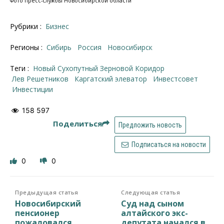
Фото пресс-службы Новосибирской области
Рубрики :
Бизнес
Регионы :
Сибирь
Россия
Новосибирск
Теги :
Новый Сухопутный Зерновой Коридор
Лев Решетников
Каргатский элеватор
инвестсовет
инвестиции
158 597
Поделиться
Предложить новость
Подписаться на новости
0
0
Предыдущая статья
Следующая статья
Новосибирский
Суд над сыном
пенсионер
алтайского экс-
пожаловался
депутата начался в