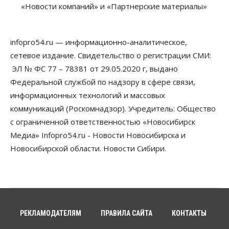
«Новости компаний» и «Партнерские материалы»
Власть
В Новосибирске многодетным семьям вручили
сертификаты на покупку автомобилей
infopro54.ru — информационно-аналитическое,
07 Августа 2026, 13:55
сетевое издание. Свидетельство о регистрации СМИ:
ЭЛ № ФС 77 – 78381 от 29.05.2020 г, выдано
Авто
Общество
Треть автовладельцев в Новосибирской области
Федеральной службой по надзору в сфере связи,
«поставили машины на прикол»
информационных технологий и массовых
07 Августа 2026, 13:00
коммуникаций (Роскомнадзор). Учредитель: Общество
Власть
с ограниченной ответственностью «Новосибирск
Школы, библиотеки, пешеходные тротуары:
Медиа» Infopro54.ru - Новости Новосибирска и
депутаты Госдумы контролируют работы на
социальных объектах
Новосибирской области. Новости Сибири.
07 Августа 2026, 12:35
Общество
Синоптики рассказали о погоде в Новосибирске
на выходных
07 Августа 2026, 12:00
РЕКЛАМОДАТЕЛЯМ
ПРАВИЛА САЙТА
КОНТАКТЫ
Общество