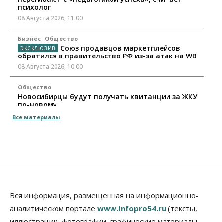
психолог
08 Августа 2026, 11:00
Бизнес
Общество
Союз продавцов маркетплейсов
обратился в правительство РФ из-за атак на WB
08 Августа 2026, 10:00
Общество
Новосибирцы будут получать квитанции за ЖКУ
по-новому
08 Августа 2026, 09:00
Все материалы
Бизнес
В Новосибирской области резко
сократился грузооборот в автоперевозках
07 Августа 2026, 19:00
Общество
В Новосибирске прошёл митинг
Вся информация, размещенная на информационно-
против нового закона о памятниках
аналитическом портале
www.Infopro54.ru
(тексты,
07 Августа 2026, 18:00
иллюстрации, фотографии, графические материалы,