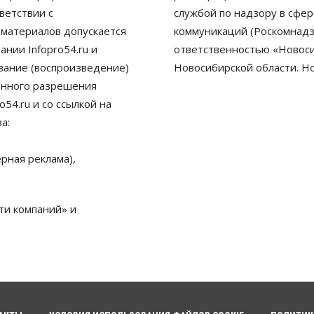
ветствии с
службой по надзору в сфе
 материалов допускается
коммуникаций (Роскомнадз
нии Infopro54.ru и
ответственностью «Новосиб
ование (воспроизведение)
Новосибирской области. Н
енного разрешения
54.ru и со ссылкой на
а:
рная реклама),
ти компаний» и