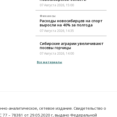
07 Августа 2026, 15:00
Финансы
Расходы новосибирцев на спорт
выросли на 40% за полгода
07 Августа 2026, 14:35
Сибирские аграрии увеличивают
посевы горчицы
07 Августа 2026, 14:00
Все материалы
Власть
В Новосибирске многодетным
семьям вручили сертификаты на
покупку автомобилей
07 Августа 2026, 13:55
Авто
Общество
Треть автовладельцев в
Новосибирской области
«поставили машины на прикол»
нно-аналитическое, сетевое издание. Свидетельство о
07 Августа 2026, 13:00
 77 – 78381 от 29.05.2020 г, выдано Федеральной