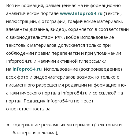
Общество
Право&Порядок
Вся информация, размещенная на информационно-
Подозреваемых в похищении человека
аналитическом портале
www.Infopro54.ru
(тексты,
задержали в Новосибирске
иллюстрации, фотографии, графические материалы,
06 Августа 2026, 16:15
элементы дизайна, видео), охраняется в соответствии
Общество
с законодательством РФ. Любое использование
Пенсионеры старше 80 лет в Новосибирской
области получили повышенные пенсии
текстовых материалов допускается только при
06 Августа 2026, 16:00
соблюдении правил перепечатки и при упоминании
Infopro54.ru и наличии активной гиперссылки
Финансы
на
infopro54.ru
. Использование (воспроизведение)
Россияне оформили ипотечных кредитов на 2,6
трлн рублей
всех фото и видео-материалов возможно только с
06 Августа 2026, 15:53
письменного разрешения редакции информационно-
аналитического портала Infopro54.ru и со ссылкой на
Власть
Думская гонка в Новосибирской области
портал. Редакция Infopro54.ru не несет
обойдется без самовыдвиженцев
ответственность за:
06 Августа 2026, 15:00
Бизнес
Власть
Общество
содержание рекламных материалов (текстовая и
Правительство России продлило разрешение на
баннерная реклама),
выпуск бензина «Евро-3»