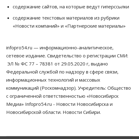
06 Августа 2026, 14:00
содержание сайтов, на которые ведут гиперссылки
Общество
содержание текстовых материалов из рубрики
«За тех, у кого от 270 баллов,
«Новости компаний» и «Партнерские материалы»
настоящая борьба»: вузы настойчиво
обзванивают новосибирских высокобалльников
перед зачислением
06 Августа 2026, 13:00
infopro54.ru — информационно-аналитическое,
сетевое издание. Свидетельство о регистрации СМИ:
Власть
Режим ЧС ввели в Омской области из-за засухи
ЭЛ № ФС 77 – 78381 от 29.05.2020 г, выдано
06 Августа 2026, 12:15
Федеральной службой по надзору в сфере связи,
информационных технологий и массовых
Власть
Общество
коммуникаций (Роскомнадзор). Учредитель: Общество
Новосибирск готовится к визиту Владимира
Путина
с ограниченной ответственностью «Новосибирск
06 Августа 2026, 12:05
Медиа» Infopro54.ru - Новости Новосибирска и
Новосибирской области. Новости Сибири.
Бизнес
Недвижимость
Общество
Росреестр назвал главные причины
отказов в регистрации недвижимости в НСО
06 Августа 2026, 12:00