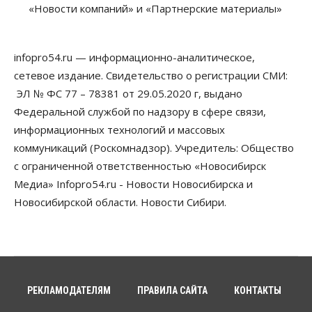
«Новости компаний» и «Партнерские материалы»
07 Августа 2026, 12:35
Общество
Синоптики рассказали о погоде в Новосибирске
infopro54.ru — информационно-аналитическое,
на выходных
сетевое издание. Свидетельство о регистрации СМИ:
07 Августа 2026, 12:00
ЭЛ № ФС 77 – 78381 от 29.05.2020 г, выдано
Общество
Федеральной службой по надзору в сфере связи,
Жители Новосибирска смогут добровольно
информационных технологий и массовых
повысить свою пенсию
07 Августа 2026, 11:30
коммуникаций (Роскомнадзор). Учредитель: Общество
с ограниченной ответственностью «Новосибирск
Общество
Медиа» Infopro54.ru - Новости Новосибирска и
Деньгами будут распоряжаться дети: в десяти
школах Новосибирской области введут
Новосибирской области. Новости Сибири.
инициативное бюджетирование
07 Августа 2026, 11:00
Общество
Право&Порядок
В Новосибирске руководителя отдела полиции
заключили под стражу
РЕКЛАМОДАТЕЛЯМ
ПРАВИЛА САЙТА
КОНТАКТЫ
07 Августа 2026, 10:15