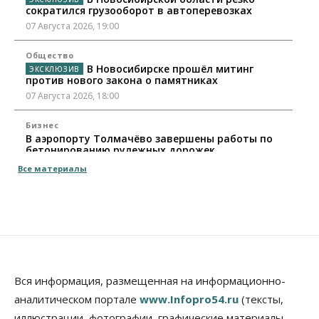
сократился грузооборот в автоперевозках
07 Августа 2026, 19:00
Общество
В Новосибирске прошёл митинг
против нового закона о памятниках
07 Августа 2026, 18:00
Бизнес
В аэропорту Толмачёво завершены работы по
бетонированию рулежных дорожек
07 Августа 2026, 17:00
Все материалы
Бизнес
Недвижимость
Общество
Новосибирцы стали реже оформлять
дома по упрощенной схеме
07 Августа 2026, 16:00
Власть
Общество
Право&Порядок
Роспотребнадзор изъял почти полторы тонны
Вся информация, размещенная на информационно-
мяса в Новосибирской области
аналитическом портале
www.Infopro54.ru
(тексты,
07 Августа 2026, 15:00
иллюстрации, фотографии, графические материалы,