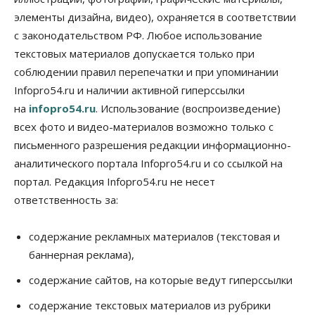
элементы дизайна, видео), охраняется в соответствии
Финансы
Расходы новосибирцев на спорт выросли на 40%
с законодательством РФ. Любое использование
за полгода
текстовых материалов допускается только при
07 Августа 2026, 14:35
соблюдении правил перепечатки и при упоминании
Infopro54.ru и наличии активной гиперссылки
Сибирские аграрии увеличивают посевы горчицы
07 Августа 2026, 14:00
на
infopro54.ru
. Использование (воспроизведение)
всех фото и видео-материалов возможно только с
Власть
письменного разрешения редакции информационно-
В Новосибирске многодетным семьям вручили
сертификаты на покупку автомобилей
аналитического портала Infopro54.ru и со ссылкой на
07 Августа 2026, 13:55
портал. Редакция Infopro54.ru не несет
ответственность за:
Авто
Общество
Треть автовладельцев в Новосибирской области
«поставили машины на прикол»
содержание рекламных материалов (текстовая и
07 Августа 2026, 13:00
баннерная реклама),
Власть
содержание сайтов, на которые ведут гиперссылки
Школы, библиотеки, пешеходные тротуары:
депутаты Госдумы контролируют работы на
содержание текстовых материалов из рубрики
социальных объектах