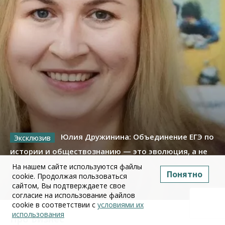
Юлия Дружинина: Объединение ЕГЭ по
истории и обществознанию — это эволюция, а не
революция
На нашем сайте используются файлы
Понятно
cookie. Продолжая пользоваться
сайтом, Вы подтверждаете свое
02 июля 2026
согласие на использование файлов
cookie в соответствии с
условиями их
использования
Про Бизнес