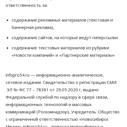
ответственность за:
Общество
Право&Порядок
В Новосибирске руководителя отдела полиции
содержание рекламных материалов (текстовая и
заключили под стражу
баннерная реклама),
07 Августа 2026, 10:15
содержание сайтов, на которые ведут гиперссылки
Общество
Недели жары повлияли на урожай в
содержание текстовых материалов из рубрики
Новосибирской области, но режима ЧС не будет
«Новости компаний» и «Партнерские материалы»
07 Августа 2026, 10:00
Бизнес
Право&Порядок
Предприятия Новосибирска
infopro54.ru — информационно-аналитическое,
выстраивают системы защиты от атак БПЛА
сетевое издание. Свидетельство о регистрации СМИ:
07 Августа 2026, 09:00
ЭЛ № ФС 77 – 78381 от 29.05.2020 г, выдано
Бизнес
Федеральной службой по надзору в сфере связи,
По «Сибэлектротерму» выдали исполнительные
информационных технологий и массовых
листы на полмиллиарда рублей
07 Августа 2026, 08:00
коммуникаций (Роскомнадзор). Учредитель: Общество
с ограниченной ответственностью «Новосибирск
Бизнес
Власть
Медицина
Общество
Медиа» Infopro54.ru - Новости Новосибирска и