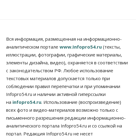
07 Августа 2026, 13:00
Власть
Школы, библиотеки, пешеходные тротуары:
депутаты Госдумы контролируют работы на
социальных объектах
Вся информация, размещенная на информационно-
07 Августа 2026, 12:35
аналитическом портале
www.Infopro54.ru
(тексты,
Общество
иллюстрации, фотографии, графические материалы,
Синоптики рассказали о погоде в Новосибирске
элементы дизайна, видео), охраняется в соответствии
на выходных
с законодательством РФ. Любое использование
07 Августа 2026, 12:00
текстовых материалов допускается только при
Общество
соблюдении правил перепечатки и при упоминании
Жители Новосибирска смогут добровольно
Infopro54.ru и наличии активной гиперссылки
повысить свою пенсию
07 Августа 2026, 11:30
на
infopro54.ru
. Использование (воспроизведение)
всех фото и видео-материалов возможно только с
Общество
письменного разрешения редакции информационно-
Деньгами будут распоряжаться дети: в десяти
школах Новосибирской области введут
аналитического портала Infopro54.ru и со ссылкой на
инициативное бюджетирование
портал. Редакция Infopro54.ru не несет
07 Августа 2026, 11:00