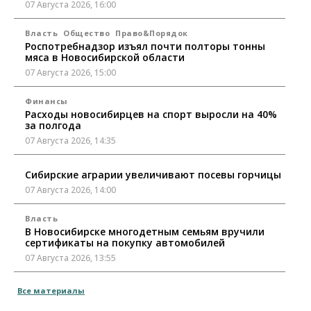
07 Августа 2026, 16:00
Власть
Общество
Право&Порядок
Роспотребнадзор изъял почти полторы тонны
мяса в Новосибирской области
07 Августа 2026, 15:00
Финансы
Расходы новосибирцев на спорт выросли на 40%
за полгода
07 Августа 2026, 14:35
Сибирские аграрии увеличивают посевы горчицы
07 Августа 2026, 14:00
Власть
В Новосибирске многодетным семьям вручили
сертификаты на покупку автомобилей
07 Августа 2026, 13:55
Авто
Общество
Все материалы
Треть автовладельцев в Новосибирской области
«поставили машины на прикол»