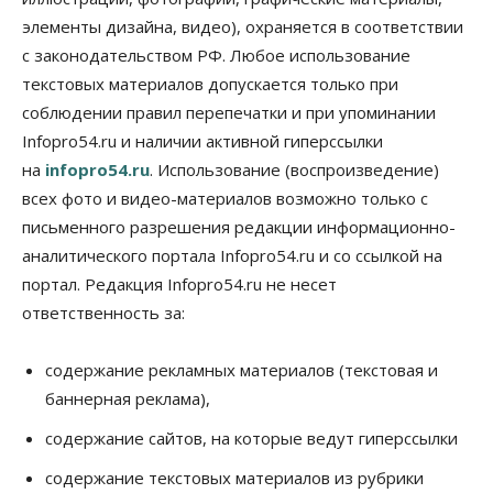
Общество
элементы дизайна, видео), охраняется в соответствии
Недели жары повлияли на урожай в
Новосибирской области, но режима ЧС не будет
с законодательством РФ. Любое использование
07 Августа 2026, 10:00
текстовых материалов допускается только при
соблюдении правил перепечатки и при упоминании
Бизнес
Право&Порядок
Infopro54.ru и наличии активной гиперссылки
Предприятия Новосибирска
выстраивают системы защиты от атак БПЛА
на
infopro54.ru
. Использование (воспроизведение)
07 Августа 2026, 09:00
всех фото и видео-материалов возможно только с
письменного разрешения редакции информационно-
Бизнес
По «Сибэлектротерму» выдали исполнительные
аналитического портала Infopro54.ru и со ссылкой на
листы на полмиллиарда рублей
портал. Редакция Infopro54.ru не несет
07 Августа 2026, 08:00
ответственность за:
Бизнес
Власть
Медицина
Общество
Искусственный интеллект предлагают
содержание рекламных материалов (текстовая и
привлекать к разработке новых лекарств в
России
баннерная реклама),
06 Августа 2026, 19:00
содержание сайтов, на которые ведут гиперссылки
Мировые И Федеральные Новости
содержание текстовых материалов из рубрики
Россия построит в Киргизии новый кампус КРСУ: