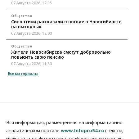
07 Августа 2026, 12:35
Общество
Синоптики рассказали о погоде в Новосибирске
на выходных
07 Августа 2026, 12:00
Общество
Жители Новосибирска смогут добровольно
повысить свою пенсию
07 Августа 2026, 11:30
Все материалы
Общество
Деньгами будут распоряжаться дети: в десяти
школах Новосибирской области введут
инициативное бюджетирование
07 Августа 2026, 11:00
Общество
Право&Порядок
В Новосибирске руководителя отдела полиции
Вся информация, размещенная на информационно-
заключили под стражу
07 Августа 2026, 10:15
аналитическом портале
www.Infopro54.ru
(тексты,
иллюстрации, фотографии, графические материалы,