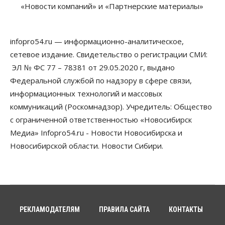
30 гектаров, 15 тысяч студентов и 30 миллиардов
«Новости компаний» и «Партнерские материалы»
рублей
06 Августа 2026, 18:40
infopro54.ru — информационно-аналитическое,
Общество
Новосибирским студентам помогают
сетевое издание. Свидетельство о регистрации СМИ:
адаптироваться к учебе через культуру
ЭЛ № ФС 77 – 78381 от 29.05.2020 г, выдано
06 Августа 2026, 18:00
Федеральной службой по надзору в сфере связи,
Бизнес
Власть
Недвижимость
информационных технологий и массовых
Застройщики продавливают компромиссы по
коммуникаций (Роскомнадзор). Учредитель: Общество
площади участков для КРТ в Новосибирске
с ограниченной ответственностью «Новосибирск
06 Августа 2026, 17:30
Медиа» Infopro54.ru - Новости Новосибирска и
Бизнес
Недвижимость
Общество
Новосибирской области. Новости Сибири.
Около Заельцовского бора Новосибирска
началось строительство термального комплекса
06 Августа 2026, 17:00
Общество
Право&Порядок
Подозреваемых в похищении человека
задержали в Новосибирске
РЕКЛАМОДАТЕЛЯМ
ПРАВИЛА САЙТА
КОНТАКТЫ
06 Августа 2026, 16:15