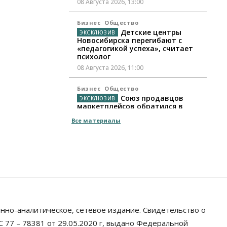
08 Августа 2026, 13:00
Бизнес
Общество
Детские центры
Новосибирска перегибают с
«педагогикой успеха», считает
психолог
08 Августа 2026, 11:00
Бизнес
Общество
Союз продавцов
маркетплейсов обратился в
правительство РФ из-за атак на
Все материалы
WB
08 Августа 2026, 10:00
Общество
Новосибирцы будут получать
квитанции за ЖКУ по-новому
08 Августа 2026, 09:00
Бизнес
нно-аналитическое, сетевое издание. Свидетельство о
В Новосибирской
области резко сократился
 77 – 78381 от 29.05.2020 г, выдано Федеральной