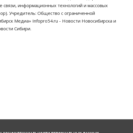
грузооборот в автоперевозках
ре связи, информационных технологий и массовых
07 Августа 2026, 19:00
ор). Учредитель: Общество с ограниченной
ирск Медиа» Infopro54.ru - Новости Новосибирска и
Общество
В Новосибирске
овости Сибири.
прошёл митинг против нового
закона о памятниках
07 Августа 2026, 18:00
Бизнес
В аэропорту Толмачёво
завершены работы по
бетонированию рулежных
дорожек
07 Августа 2026, 17:00
Бизнес
Недвижимость
Общество
Новосибирцы стали
реже оформлять дома по
упрощенной схеме
07 Августа 2026, 16:00
Власть
Общество
Право&Порядок
Роспотребнадзор изъял почти