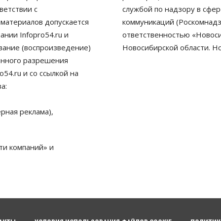
ветствии с
службой по надзору в сфе
 материалов допускается
коммуникаций (Роскомнадз
нии Infopro54.ru и
ответственностью «Новосиб
ование (воспроизведение)
Новосибирской области. Н
енного разрешения
54.ru и со ссылкой на
а:
рная реклама),
ти компаний» и