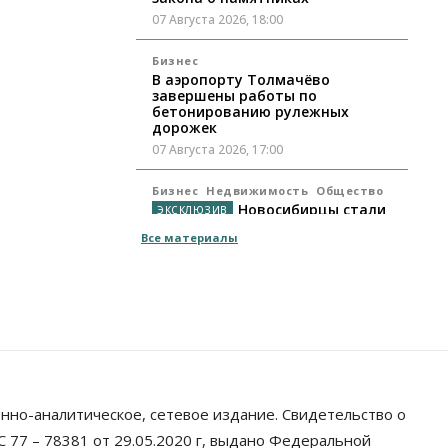
07 Августа 2026, 18:00
Бизнес
В аэропорту Толмачёво
завершены работы по
бетонированию рулежных
дорожек
07 Августа 2026, 17:00
Бизнес
Недвижимость
Общество
Новосибирцы стали
реже оформлять дома по
Все материалы
упрощенной схеме
07 Августа 2026, 16:00
Власть
Общество
Право&Порядок
Роспотребнадзор изъял почти
полторы тонны мяса в
Новосибирской области
07 Августа 2026, 15:00
нно-аналитическое, сетевое издание. Свидетельство о
Финансы
Расходы новосибирцев на спорт
 77 – 78381 от 29.05.2020 г, выдано Федеральной