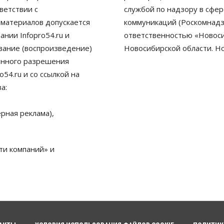
ветствии с
службой по надзору в сфе
 материалов допускается
коммуникаций (Роскомнадз
нии Infopro54.ru и
ответственностью «Новосиб
ование (воспроизведение)
Новосибирской области. Н
енного разрешения
54.ru и со ссылкой на
а:
рная реклама),
ти компаний» и