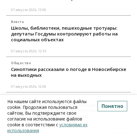
07 августа 2026, 13:00
Власть
Школы, библиотеки, пешеходные тротуары:
депутаты Госдумы контролируют работы на
социальных объектах
07 августа 2026, 12:35
Общество
Синоптики рассказали о погоде в Новосибирске
на выходных
07 августа 2026, 12:00
Общество
На нашем сайте используются файлы
Деньгами будут распоряжаться дети: в десяти
Понятно
cookie. Продолжая пользоваться
школах Новосибирской области введут
сайтом, Вы подтверждаете свое
инициативное бюджетирование
согласие на использование файлов
cookie в соответствии с
условиями их
07 августа 2026, 11:00
использования