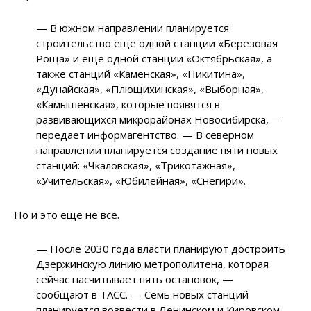
—
В южном направлении планируется
строительство еще одной станции «Березовая
Роща» и еще одной станции «Октябрьская», а
также станций «Каменская», «Никитина»,
«Дунайская», «Плющихинская», «Выборная»,
«Камышенская», которые появятся в
развивающихся микрорайонах Новосибирска,
—
передает информагентство.
—
В северном
направлении планируется создание пяти новых
станций: «Чкаловская», «Трикотажная»,
«Учительская», «Юбилейная», «Снегири».
Но и это еще не все.
—
После 2030 года власти планируют достроить
Дзержинскую линию метрополитена, которая
сейчас насчитывает пять остановок,
—
сообщают в ТАСС.
—
Семь новых станций
планируется возвести в Ленинском и Кировском