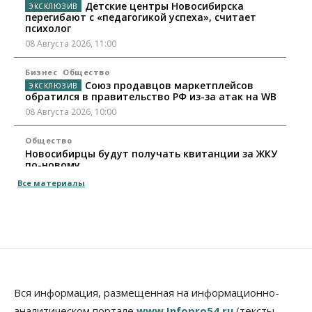
Детские центры Новосибирска
перегибают с «педагогикой успеха», считает
психолог
08 Августа 2026, 11:00
Бизнес
Общество
Союз продавцов маркетплейсов
обратился в правительство РФ из-за атак на WB
08 Августа 2026, 10:00
Общество
Новосибирцы будут получать квитанции за ЖКУ
по-новому
08 Августа 2026, 09:00
Все материалы
Бизнес
В Новосибирской области резко
сократился грузооборот в автоперевозках
07 Августа 2026, 19:00
Общество
В Новосибирске прошёл митинг
Вся информация, размещенная на информационно-
против нового закона о памятниках
аналитическом портале
www.Infopro54.ru
(тексты,