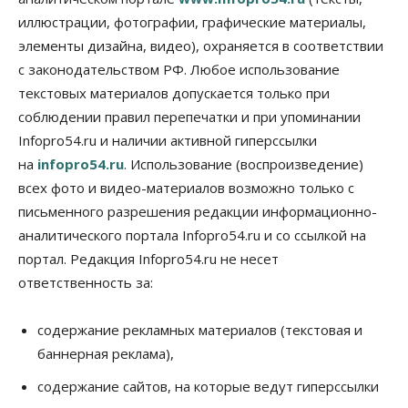
07 Августа 2026, 18:00
иллюстрации, фотографии, графические материалы,
элементы дизайна, видео), охраняется в соответствии
Бизнес
В аэропорту Толмачёво завершены работы по
с законодательством РФ. Любое использование
бетонированию рулежных дорожек
текстовых материалов допускается только при
07 Августа 2026, 17:00
соблюдении правил перепечатки и при упоминании
Бизнес
Недвижимость
Общество
Infopro54.ru и наличии активной гиперссылки
Новосибирцы стали реже оформлять
на
infopro54.ru
. Использование (воспроизведение)
дома по упрощенной схеме
07 Августа 2026, 16:00
всех фото и видео-материалов возможно только с
письменного разрешения редакции информационно-
Власть
Общество
Право&Порядок
аналитического портала Infopro54.ru и со ссылкой на
Роспотребнадзор изъял почти полторы тонны
мяса в Новосибирской области
портал. Редакция Infopro54.ru не несет
07 Августа 2026, 15:00
ответственность за:
Финансы
Расходы новосибирцев на спорт выросли на 40%
содержание рекламных материалов (текстовая и
за полгода
баннерная реклама),
07 Августа 2026, 14:35
содержание сайтов, на которые ведут гиперссылки
Сибирские аграрии увеличивают посевы горчицы