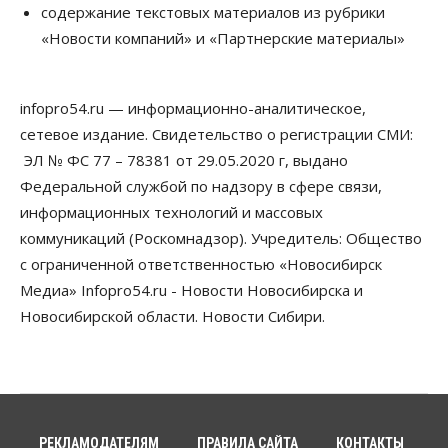
содержание текстовых материалов из рубрики
07 Августа 2026, 14:00
«Новости компаний» и «Партнерские материалы»
Власть
В Новосибирске многодетным семьям вручили
сертификаты на покупку автомобилей
infopro54.ru — информационно-аналитическое,
07 Августа 2026, 13:55
сетевое издание. Свидетельство о регистрации СМИ:
ЭЛ № ФС 77 – 78381 от 29.05.2020 г, выдано
Авто
Общество
Треть автовладельцев в Новосибирской области
Федеральной службой по надзору в сфере связи,
«поставили машины на прикол»
информационных технологий и массовых
07 Августа 2026, 13:00
коммуникаций (Роскомнадзор). Учредитель: Общество
Власть
с ограниченной ответственностью «Новосибирск
Школы, библиотеки, пешеходные тротуары:
Медиа» Infopro54.ru - Новости Новосибирска и
депутаты Госдумы контролируют работы на
социальных объектах
Новосибирской области. Новости Сибири.
07 Августа 2026, 12:35
Общество
Синоптики рассказали о погоде в Новосибирске
на выходных
07 Августа 2026, 12:00
РЕКЛАМОДАТЕЛЯМ
ПРАВИЛА САЙТА
КОНТАКТЫ