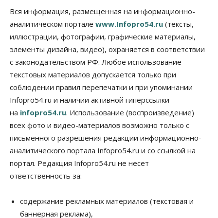
социальных объектах
Вся информация, размещенная на информационно-
07 Августа 2026, 12:35
аналитическом портале
www.Infopro54.ru
(тексты,
Общество
иллюстрации, фотографии, графические материалы,
Синоптики рассказали о погоде в Новосибирске
элементы дизайна, видео), охраняется в соответствии
на выходных
с законодательством РФ. Любое использование
07 Августа 2026, 12:00
текстовых материалов допускается только при
Общество
соблюдении правил перепечатки и при упоминании
Жители Новосибирска смогут добровольно
Infopro54.ru и наличии активной гиперссылки
повысить свою пенсию
07 Августа 2026, 11:30
на
infopro54.ru
. Использование (воспроизведение)
всех фото и видео-материалов возможно только с
Общество
письменного разрешения редакции информационно-
Деньгами будут распоряжаться дети: в десяти
школах Новосибирской области введут
аналитического портала Infopro54.ru и со ссылкой на
инициативное бюджетирование
портал. Редакция Infopro54.ru не несет
07 Августа 2026, 11:00
ответственность за:
Общество
Право&Порядок
В Новосибирске руководителя отдела полиции
содержание рекламных материалов (текстовая и
заключили под стражу
баннерная реклама),
07 Августа 2026, 10:15