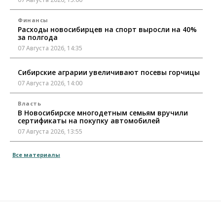
Финансы
Расходы новосибирцев на спорт выросли на 40%
за полгода
07 Августа 2026, 14:35
Сибирские аграрии увеличивают посевы горчицы
07 Августа 2026, 14:00
Власть
В Новосибирске многодетным семьям вручили
сертификаты на покупку автомобилей
07 Августа 2026, 13:55
Авто
Общество
Все материалы
Треть автовладельцев в Новосибирской области
«поставили машины на прикол»
07 Августа 2026, 13:00
Власть
Школы, библиотеки, пешеходные тротуары:
депутаты Госдумы контролируют работы на