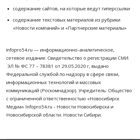
содержание сайтов, на которые ведут гиперссылки
Общество
Недели жары повлияли на урожай в
содержание текстовых материалов из рубрики
Новосибирской области, но режима ЧС не будет
«Новости компаний» и «Партнерские материалы»
07 Августа 2026, 10:00
Бизнес
Право&Порядок
Предприятия Новосибирска
infopro54.ru — информационно-аналитическое,
выстраивают системы защиты от атак БПЛА
сетевое издание. Свидетельство о регистрации СМИ:
07 Августа 2026, 09:00
ЭЛ № ФС 77 – 78381 от 29.05.2020 г, выдано
Бизнес
Федеральной службой по надзору в сфере связи,
По «Сибэлектротерму» выдали исполнительные
информационных технологий и массовых
листы на полмиллиарда рублей
07 Августа 2026, 08:00
коммуникаций (Роскомнадзор). Учредитель: Общество
с ограниченной ответственностью «Новосибирск
Бизнес
Власть
Медицина
Общество
Медиа» Infopro54.ru - Новости Новосибирска и
Искусственный интеллект предлагают
привлекать к разработке новых лекарств в
Новосибирской области. Новости Сибири.
России
06 Августа 2026, 19:00
Мировые И Федеральные Новости