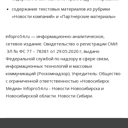
Мировые И Федеральные Новости
содержание текстовых материалов из рубрики
Россия построит в Киргизии новый кампус КРСУ:
30 гектаров, 15 тысяч студентов и 30 миллиардов
«Новости компаний» и «Партнерские материалы»
рублей
06 Августа 2026, 18:40
infopro54.ru — информационно-аналитическое,
Общество
Новосибирским студентам помогают
сетевое издание. Свидетельство о регистрации СМИ:
адаптироваться к учебе через культуру
ЭЛ № ФС 77 – 78381 от 29.05.2020 г, выдано
06 Августа 2026, 18:00
Федеральной службой по надзору в сфере связи,
Бизнес
Власть
Недвижимость
информационных технологий и массовых
Застройщики продавливают компромиссы по
коммуникаций (Роскомнадзор). Учредитель: Общество
площади участков для КРТ в Новосибирске
с ограниченной ответственностью «Новосибирск
06 Августа 2026, 17:30
Медиа» Infopro54.ru - Новости Новосибирска и
Бизнес
Недвижимость
Общество
Новосибирской области. Новости Сибири.
Около Заельцовского бора Новосибирска
началось строительство термального комплекса
06 Августа 2026, 17:00
Общество
Право&Порядок
Подозреваемых в похищении человека