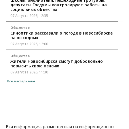
Школы, библиотеки, пешеходные тротуары:
депутаты Госдумы контролируют работы на
социальных объектах
07 Августа 2026, 12:35
Общество
Синоптики рассказали о погоде в Новосибирске
на выходных
07 Августа 2026, 12:00
Общество
Жители Новосибирска смогут добровольно
повысить свою пенсию
07 Августа 2026, 11:30
Все материалы
Общество
Деньгами будут распоряжаться дети: в десяти
школах Новосибирской области введут
инициативное бюджетирование
07 Августа 2026, 11:00
Общество
Право&Порядок
В Новосибирске руководителя отдела полиции
Вся информация, размещенная на информационно-
заключили под стражу