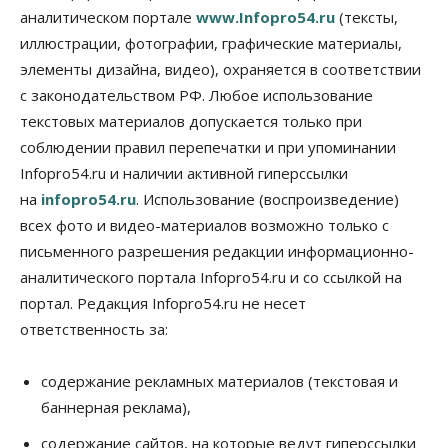
07 Августа 2026, 10:15
аналитическом портале
www.Infopro54.ru
(тексты,
иллюстрации, фотографии, графические материалы,
Общество
элементы дизайна, видео), охраняется в соответствии
Недели жары повлияли на урожай в
Новосибирской области, но режима ЧС не будет
с законодательством РФ. Любое использование
07 Августа 2026, 10:00
текстовых материалов допускается только при
соблюдении правил перепечатки и при упоминании
Бизнес
Право&Порядок
Infopro54.ru и наличии активной гиперссылки
Предприятия Новосибирска
выстраивают системы защиты от атак БПЛА
на
infopro54.ru
. Использование (воспроизведение)
07 Августа 2026, 09:00
всех фото и видео-материалов возможно только с
письменного разрешения редакции информационно-
Бизнес
По «Сибэлектротерму» выдали исполнительные
аналитического портала Infopro54.ru и со ссылкой на
листы на полмиллиарда рублей
портал. Редакция Infopro54.ru не несет
07 Августа 2026, 08:00
ответственность за:
Бизнес
Власть
Медицина
Общество
Искусственный интеллект предлагают
содержание рекламных материалов (текстовая и
привлекать к разработке новых лекарств в
России
баннерная реклама),
06 Августа 2026, 19:00
содержание сайтов, на которые ведут гиперссылки