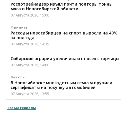
Роспотребнадзор изъял почти полторы тонны
мяса в Новосибирской области
07 Августа 2026, 15:00
Финансы
Расходы новосибирцев на спорт выросли на 40%
за полгода
07 Августа 2026, 14:35
Сибирские аграрии увеличивают посевы горчицы
07 Августа 2026, 14:00
Власть
В Новосибирске многодетным семьям вручили
сертификаты на покупку автомобилей
07 Августа 2026, 13:55
Авто
Общество
Все материалы
Треть автовладельцев в Новосибирской области
«поставили машины на прикол»
07 Августа 2026, 13:00