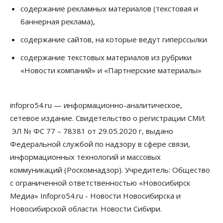
В Новосибирске руководителя отдела полиции
содержание рекламных материалов (текстовая и
заключили под стражу
баннерная реклама),
07 Августа 2026, 10:15
содержание сайтов, на которые ведут гиперссылки
Общество
Недели жары повлияли на урожай в
содержание текстовых материалов из рубрики
Новосибирской области, но режима ЧС не будет
«Новости компаний» и «Партнерские материалы»
07 Августа 2026, 10:00
Бизнес
Право&Порядок
Предприятия Новосибирска
infopro54.ru — информационно-аналитическое,
выстраивают системы защиты от атак БПЛА
сетевое издание. Свидетельство о регистрации СМИ:
07 Августа 2026, 09:00
ЭЛ № ФС 77 – 78381 от 29.05.2020 г, выдано
Бизнес
Федеральной службой по надзору в сфере связи,
По «Сибэлектротерму» выдали исполнительные
информационных технологий и массовых
листы на полмиллиарда рублей
07 Августа 2026, 08:00
коммуникаций (Роскомнадзор). Учредитель: Общество
с ограниченной ответственностью «Новосибирск
Бизнес
Власть
Медицина
Общество
Медиа» Infopro54.ru - Новости Новосибирска и
Искусственный интеллект предлагают
привлекать к разработке новых лекарств в
Новосибирской области. Новости Сибири.
России