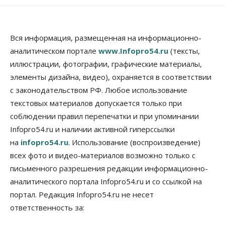
Власть
Школы, библиотеки, пешеходные тротуары:
депутаты Госдумы контролируют работы на
социальных объектах
Вся информация, размещенная на информационно-
07 Августа 2026, 12:35
аналитическом портале
www.Infopro54.ru
(тексты,
Общество
иллюстрации, фотографии, графические материалы,
Синоптики рассказали о погоде в Новосибирске
элементы дизайна, видео), охраняется в соответствии
на выходных
с законодательством РФ. Любое использование
07 Августа 2026, 12:00
текстовых материалов допускается только при
Общество
соблюдении правил перепечатки и при упоминании
Жители Новосибирска смогут добровольно
Infopro54.ru и наличии активной гиперссылки
повысить свою пенсию
07 Августа 2026, 11:30
на
infopro54.ru
. Использование (воспроизведение)
всех фото и видео-материалов возможно только с
Общество
письменного разрешения редакции информационно-
Деньгами будут распоряжаться дети: в десяти
школах Новосибирской области введут
аналитического портала Infopro54.ru и со ссылкой на
инициативное бюджетирование
портал. Редакция Infopro54.ru не несет
07 Августа 2026, 11:00
ответственность за:
Общество
Право&Порядок