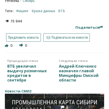
Регионы :
Сибирь
Теги :
фишинг
кража данных
ВТБ
15 944
Поделиться
Предложить новость
Подписаться на новости
0
0
Предыдущая статья
Следующая статья
ВТБ увеличил
Андрей Ключенко
выдачу розничных
назначен главой
кредитов в
Минцифры Омской
сентябре
области
Новости СМИ2