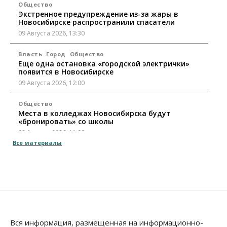
Общество
Экстренное предупреждение из-за жары в
Новосибирске распространили спасатели
09 Августа 2026, 13:30
Власть
Город
Общество
Еще одна остановка «городской электрички»
появится в Новосибирске
09 Августа 2026, 12:00
Общество
Места в колледжах Новосибирска будут
«бронировать» со школы
09 Августа 2026, 11:00
Все материалы
Авто
Общество
Не катастрофа, а стресс-тест: эксперт
новосибирской сети СТО пояснил кому можно
заливать бензин Евро‑2
09 Августа 2026, 10:00
Бизнес
Общество
Работодатели Новосибирска заявили в центры
Вся информация, размещенная на информационно-