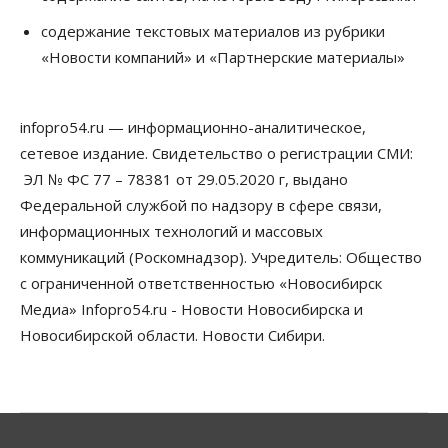
Авто
Продажи подержанных электромобилей в
содержание текстовых материалов из рубрики
Новосибирской области растут второй месяц
«Новости компаний» и «Партнерские материалы»
08 Августа 2026, 13:00
Бизнес
Общество
infopro54.ru — информационно-аналитическое,
Детские центры Новосибирска
перегибают с «педагогикой успеха», считает
сетевое издание. Свидетельство о регистрации СМИ:
психолог
ЭЛ № ФС 77 – 78381 от 29.05.2020 г, выдано
08 Августа 2026, 11:00
Федеральной службой по надзору в сфере связи,
Бизнес
Общество
информационных технологий и массовых
Союз продавцов маркетплейсов
коммуникаций (Роскомнадзор). Учредитель: Общество
обратился в правительство РФ из-за атак на WB
08 Августа 2026, 10:00
с ограниченной ответственностью «Новосибирск
Медиа» Infopro54.ru - Новости Новосибирска и
Общество
Новосибирской области. Новости Сибири.
Новосибирцы будут получать квитанции за ЖКУ
по-новому
08 Августа 2026, 09:00
Бизнес
В Новосибирской области резко