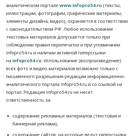
занятости почти 32 тысячи вакансий
аналитическом портале
www.Infopro54.ru
(тексты,
09 Августа 2026, 09:00
иллюстрации, фотографии, графические материалы,
элементы дизайна, видео), охраняется в соответствии
Бизнес
Общество
Спрос на машино-места в
с законодательством РФ. Любое использование
Новосибирской области вырос в полтора раза
текстовых материалов допускается только при
08 Августа 2026, 18:00
соблюдении правил перепечатки и при упоминании
Общество
Infopro54.ru и наличии активной гиперссылки
К современному юридическому образованию в
на
infopro54.ru
. Использование (воспроизведение)
России возникает много вопросов
08 Августа 2026, 17:00
всех фото и видео-материалов возможно только с
письменного разрешения редакции информационно-
Общество
аналитического портала Infopro54.ru и со ссылкой на
Новосибирские вузы опубликовали
приказы о зачислении на бюджетные места
портал. Редакция Infopro54.ru не несет
08 Августа 2026, 16:00
ответственность за:
Общество
Технологии
Искусственный интеллект впервые выписал
содержание рекламных материалов (текстовая и
штраф за борщевик
баннерная реклама),
08 Августа 2026, 15:00
содержание сайтов, на которые ведут гиперссылки