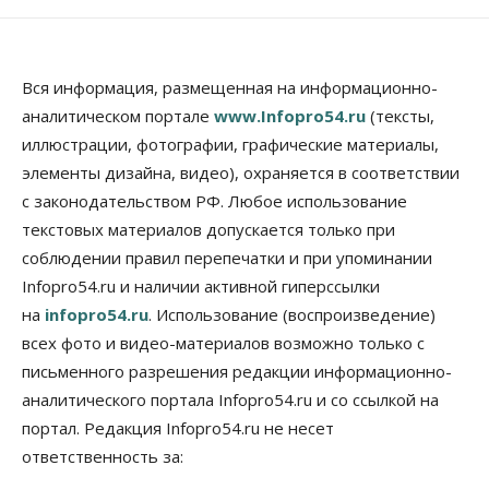
Власть
Школы, библиотеки, пешеходные тротуары:
депутаты Госдумы контролируют работы на
социальных объектах
Вся информация, размещенная на информационно-
07 Августа 2026, 12:35
аналитическом портале
www.Infopro54.ru
(тексты,
Общество
иллюстрации, фотографии, графические материалы,
Синоптики рассказали о погоде в Новосибирске
элементы дизайна, видео), охраняется в соответствии
на выходных
с законодательством РФ. Любое использование
07 Августа 2026, 12:00
текстовых материалов допускается только при
Общество
соблюдении правил перепечатки и при упоминании
Жители Новосибирска смогут добровольно
Infopro54.ru и наличии активной гиперссылки
повысить свою пенсию
07 Августа 2026, 11:30
на
infopro54.ru
. Использование (воспроизведение)
всех фото и видео-материалов возможно только с
Общество
письменного разрешения редакции информационно-
Деньгами будут распоряжаться дети: в десяти
школах Новосибирской области введут
аналитического портала Infopro54.ru и со ссылкой на
инициативное бюджетирование
портал. Редакция Infopro54.ru не несет
07 Августа 2026, 11:00
ответственность за:
Общество
Право&Порядок