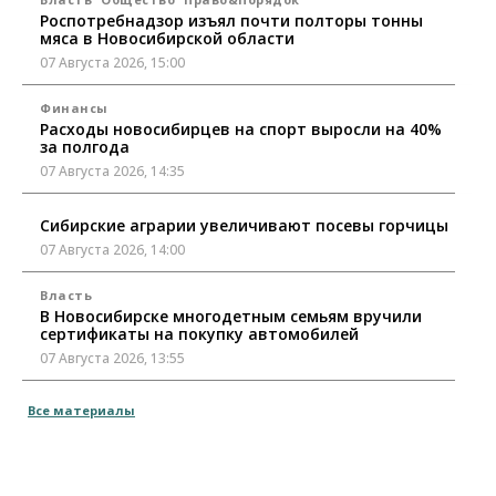
Роспотребнадзор изъял почти полторы тонны
мяса в Новосибирской области
07 Августа 2026, 15:00
Финансы
Расходы новосибирцев на спорт выросли на 40%
за полгода
07 Августа 2026, 14:35
Сибирские аграрии увеличивают посевы горчицы
07 Августа 2026, 14:00
Власть
В Новосибирске многодетным семьям вручили
сертификаты на покупку автомобилей
07 Августа 2026, 13:55
Авто
Общество
Все материалы
Треть автовладельцев в Новосибирской области
«поставили машины на прикол»
07 Августа 2026, 13:00