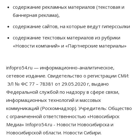
В Новосибирске руководителя отдела полиции
содержание рекламных материалов (текстовая и
заключили под стражу
баннерная реклама),
07 Августа 2026, 10:15
содержание сайтов, на которые ведут гиперссылки
Общество
Недели жары повлияли на урожай в
содержание текстовых материалов из рубрики
Новосибирской области, но режима ЧС не будет
«Новости компаний» и «Партнерские материалы»
07 Августа 2026, 10:00
Бизнес
Право&Порядок
Предприятия Новосибирска
infopro54.ru — информационно-аналитическое,
выстраивают системы защиты от атак БПЛА
сетевое издание. Свидетельство о регистрации СМИ:
07 Августа 2026, 09:00
ЭЛ № ФС 77 – 78381 от 29.05.2020 г, выдано
Бизнес
Федеральной службой по надзору в сфере связи,
По «Сибэлектротерму» выдали исполнительные
информационных технологий и массовых
листы на полмиллиарда рублей
07 Августа 2026, 08:00
коммуникаций (Роскомнадзор). Учредитель: Общество
с ограниченной ответственностью «Новосибирск
Бизнес
Власть
Медицина
Общество
Медиа» Infopro54.ru - Новости Новосибирска и
Искусственный интеллект предлагают
привлекать к разработке новых лекарств в
Новосибирской области. Новости Сибири.
России