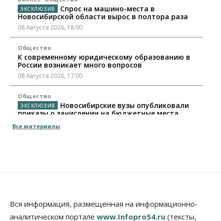
Спрос на машино-места в
Новосибирской области вырос в полтора раза
08 Августа 2026, 18:00
Общество
К современному юридическому образованию в
России возникает много вопросов
08 Августа 2026, 17:00
Общество
Новосибирские вузы опубликовали
приказы о зачислении на бюджетные места
08 Августа 2026, 16:00
Все материалы
Общество
Технологии
Искусственный интеллект впервые выписал
штраф за борщевик
08 Августа 2026, 15:00
Авто
Продажи подержанных электромобилей в
Вся информация, размещенная на информационно-
Новосибирской области растут второй месяц
аналитическом портале
www.Infopro54.ru
(тексты,
08 Августа 2026, 13:00