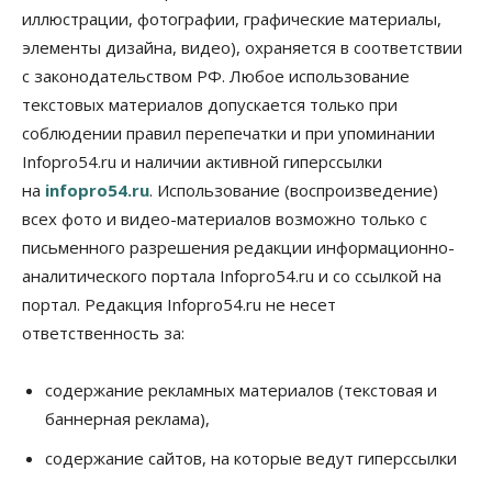
иллюстрации, фотографии, графические материалы,
элементы дизайна, видео), охраняется в соответствии
Бизнес
Общество
Детские центры Новосибирска
с законодательством РФ. Любое использование
перегибают с «педагогикой успеха», считает
психолог
текстовых материалов допускается только при
08 Августа 2026, 11:00
соблюдении правил перепечатки и при упоминании
Infopro54.ru и наличии активной гиперссылки
Бизнес
Общество
на
infopro54.ru
. Использование (воспроизведение)
Союз продавцов маркетплейсов
обратился в правительство РФ из-за атак на WB
всех фото и видео-материалов возможно только с
08 Августа 2026, 10:00
письменного разрешения редакции информационно-
аналитического портала Infopro54.ru и со ссылкой на
Общество
Новосибирцы будут получать квитанции за ЖКУ
портал. Редакция Infopro54.ru не несет
по-новому
ответственность за:
08 Августа 2026, 09:00
Бизнес
содержание рекламных материалов (текстовая и
В Новосибирской области резко
баннерная реклама),
сократился грузооборот в автоперевозках
07 Августа 2026, 19:00
содержание сайтов, на которые ведут гиперссылки