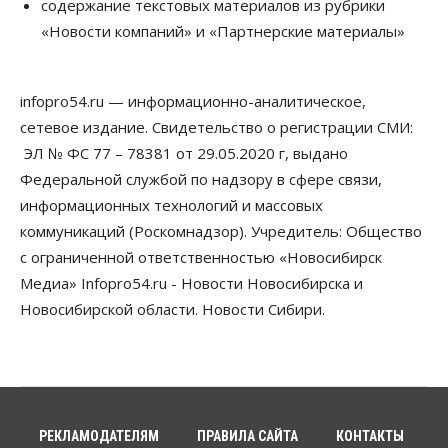
Общество
содержание текстовых материалов из рубрики
В Новосибирске прошёл митинг
«Новости компаний» и «Партнерские материалы»
против нового закона о памятниках
07 Августа 2026, 18:00
infopro54.ru — информационно-аналитическое,
Бизнес
В аэропорту Толмачёво завершены работы по
сетевое издание. Свидетельство о регистрации СМИ:
бетонированию рулежных дорожек
ЭЛ № ФС 77 – 78381 от 29.05.2020 г, выдано
07 Августа 2026, 17:00
Федеральной службой по надзору в сфере связи,
Бизнес
Недвижимость
Общество
информационных технологий и массовых
Новосибирцы стали реже оформлять
коммуникаций (Роскомнадзор). Учредитель: Общество
дома по упрощенной схеме
07 Августа 2026, 16:00
с ограниченной ответственностью «Новосибирск
Медиа» Infopro54.ru - Новости Новосибирска и
Власть
Общество
Право&Порядок
Новосибирской области. Новости Сибири.
Роспотребнадзор изъял почти полторы тонны
мяса в Новосибирской области
07 Августа 2026, 15:00
Финансы
Расходы новосибирцев на спорт выросли на 40%
за полгода
РЕКЛАМОДАТЕЛЯМ
ПРАВИЛА САЙТА
КОНТАКТЫ