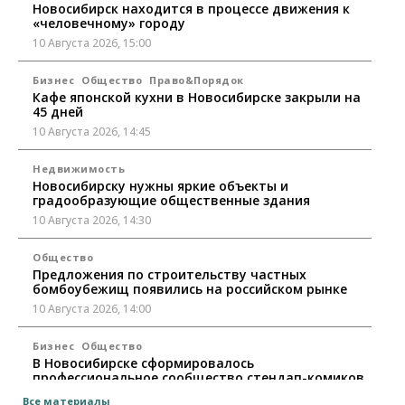
Новосибирск находится в процессе движения к
«человечному» городу
10 Августа 2026, 15:00
Бизнес
Общество
Право&Порядок
Кафе японской кухни в Новосибирске закрыли на
45 дней
10 Августа 2026, 14:45
Недвижимость
Новосибирску нужны яркие объекты и
градообразующие общественные здания
10 Августа 2026, 14:30
Общество
Предложения по строительству частных
бомбоубежищ появились на российском рынке
10 Августа 2026, 14:00
Бизнес
Общество
В Новосибирске сформировалось
профессиональное сообщество стендап-комиков
10 Августа 2026, 13:30
Все материалы