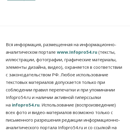
Недвижимость
Антон Рехтин: Вместе строим будущее
10 Августа 2026, 13:15
Бизнес
Общество
Цены в ресторанах Новосибирска выросли на 8%
Вся информация, размещенная на информационно-
10 Августа 2026, 13:00
аналитическом портале
www.Infopro54.ru
(тексты,
Власть
иллюстрации, фотографии, графические материалы,
Духовная и медицинская помощь: корабль-
элементы дизайна, видео), охраняется в соответствии
церковь посетит 50 поселений Новосибирской
области
с законодательством РФ. Любое использование
10 Августа 2026, 12:15
текстовых материалов допускается только при
соблюдении правил перепечатки и при упоминании
Общество
В Новосибирской области число дел о
Infopro54.ru и наличии активной гиперссылки
банкротстве с начала года выросло на 7,2 %
на
infopro54.ru
. Использование (воспроизведение)
10 Августа 2026, 12:00
всех фото и видео-материалов возможно только с
Общество
письменного разрешения редакции информационно-
НГУ обновил рекорд по числу абитуриентов
аналитического портала Infopro54.ru и со ссылкой на