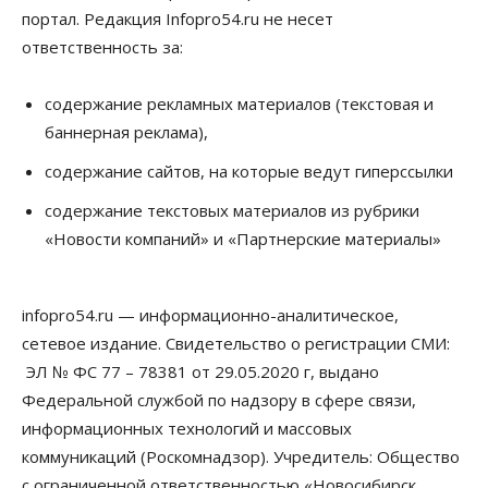
10 Августа 2026, 11:30
портал. Редакция Infopro54.ru не несет
ответственность за:
Общество
Полмиллиарда направят на доплаты
начальникам полиции Новосибирской области
содержание рекламных материалов (текстовая и
10 Августа 2026, 11:15
баннерная реклама),
Финансы
содержание сайтов, на которые ведут гиперссылки
ПСБ нарастил объемы факторинга МСБ в
Новосибирской области
содержание текстовых материалов из рубрики
10 Августа 2026, 11:10
«Новости компаний» и «Партнерские материалы»
Власть
Недвижимость
Общество
В Минстрое НСО объяснили, как планируют
завершать долгострой на Серафимовича
infopro54.ru — информационно-аналитическое,
10 Августа 2026, 11:00
сетевое издание. Свидетельство о регистрации СМИ:
Бизнес
Город
Общество
ЭЛ № ФС 77 – 78381 от 29.05.2020 г, выдано
Большая часть улиц в Новосибирске закрыта для
Федеральной службой по надзору в сфере связи,
движения самокатов
информационных технологий и массовых
10 Августа 2026, 10:00
коммуникаций (Роскомнадзор). Учредитель: Общество
Медицина
Наука
Общество
с ограниченной ответственностью «Новосибирск