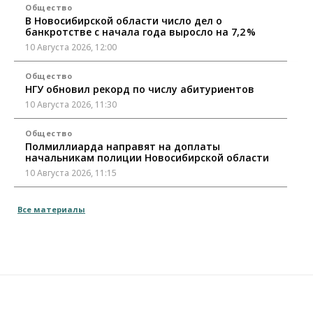
Общество
В Новосибирской области число дел о
банкротстве с начала года выросло на 7,2 %
10 Августа 2026, 12:00
Общество
НГУ обновил рекорд по числу абитуриентов
10 Августа 2026, 11:30
Общество
Полмиллиарда направят на доплаты
начальникам полиции Новосибирской области
10 Августа 2026, 11:15
Финансы
Все материалы
ПСБ нарастил объемы факторинга МСБ в
Новосибирской области
10 Августа 2026, 11:10
Власть
Недвижимость
Общество
В Минстрое НСО объяснили, как планируют
завершать долгострой на Серафимовича
10 Августа 2026, 11:00