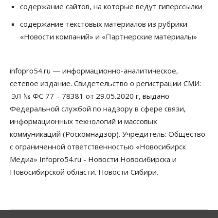
содержание сайтов, на которые ведут гиперссылки
уровне 2020 года
09 Августа 2026, 18:00
содержание текстовых материалов из рубрики
«Новости компаний» и «Партнерские материалы»
Бизнес
Общество
Новосибирцы купили почти 500 тонн
безлактозной молочной продукции
09 Августа 2026, 17:00
infopro54.ru — информационно-аналитическое,
сетевое издание. Свидетельство о регистрации СМИ:
Бизнес
Власть
Транспортный коридор Абакан-Бийск предлагают
ЭЛ № ФС 77 – 78381 от 29.05.2020 г, выдано
строить по концессии
Федеральной службой по надзору в сфере связи,
09 Августа 2026, 16:00
информационных технологий и массовых
коммуникаций (Роскомнадзор). Учредитель: Общество
Бизнес
Общество
«Солнечный день» приватизирует
с ограниченной ответственностью «Новосибирск
муниципальное имущество в Новосибирске
Медиа» Infopro54.ru - Новости Новосибирска и
09 Августа 2026, 15:00
Новосибирской области. Новости Сибири.
Общество
Пассажиру самолёта Хабаровск — Новосибирск
стало плохо во время полета
09 Августа 2026, 14:30