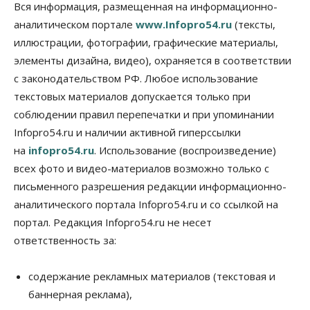
Вся информация, размещенная на информационно-
аналитическом портале
www.Infopro54.ru
(тексты,
Бизнес
Город
Общество
Большая часть улиц в Новосибирске закрыта для
иллюстрации, фотографии, графические материалы,
движения самокатов
элементы дизайна, видео), охраняется в соответствии
10 Августа 2026, 10:00
с законодательством РФ. Любое использование
Медицина
Наука
Общество
текстовых материалов допускается только при
Новосибирский «Вектор» проводит исследование
соблюдении правил перепечатки и при упоминании
резистентности ВИЧ в трёх странах
Infopro54.ru и наличии активной гиперссылки
10 Августа 2026, 09:00
на
infopro54.ru
. Использование (воспроизведение)
Власть
Общество
всех фото и видео-материалов возможно только с
Суд отменил дисквалификацию
Валентина Пармона в кассации
письменного разрешения редакции информационно-
10 Августа 2026, 08:00
аналитического портала Infopro54.ru и со ссылкой на
портал. Редакция Infopro54.ru не несет
Власть
Общество
ответственность за:
Запуск проекта по малой авиации в регионах
Сибири откладывается
09 Августа 2026, 19:00
содержание рекламных материалов (текстовая и
баннерная реклама),
Бизнес
Недвижимость
Продажи жилья в Новосибирске находятся на