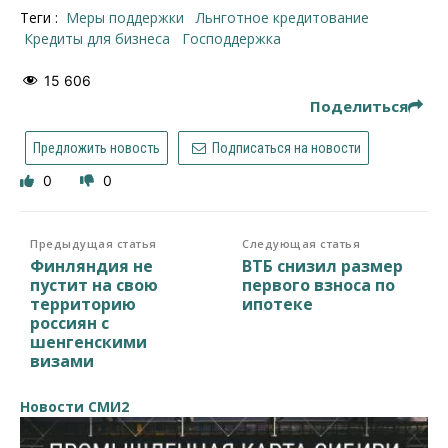
Теги :
меры поддержки
льнготное кредитование
кредиты для бизнеса
господдержка
15 606
Поделиться
Предложить новость
Подписаться на новости
0
0
Предыдущая статья
Следующая статья
Финляндия не
ВТБ снизил размер
пустит на свою
первого взноса по
территорию
ипотеке
россиян с
шенгенскими
визами
Новости СМИ2