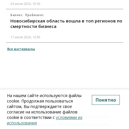
24 июля 2026, 10:30
Бизнес
ПроБизнес
Новосибирская область вошла в топ регионов по
смертности бизнеса
17 июля 2026, 12:00
Все материалы
На нашем сайте используются файлы
Понятно
cookie. Продолжая пользоваться
сайтом, Вы подтверждаете свое
согласие на использование файлов
Вся информация, размещенная на информационно-
cookie в соответствии с
условиями их
использования
аналитическом портале
www.Infopro54.ru
(тексты,