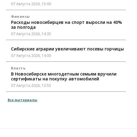
07 Августа 2026, 15:00
Финансы
Расходы новосибирцев на спорт выросли на 40%
за полгода
07 Августа 2026, 14:35
Сибирские аграрии увеличивают посевы горчицы
07 Августа 2026, 14:00
Власть
В Новосибирске многодетным семьям вручили
сертификаты на покупку автомобилей
07 Августа 2026, 13:55
Авто
Общество
Все материалы
Треть автовладельцев в Новосибирской области
«поставили машины на прикол»
07 Августа 2026, 13:00
Власть
Школы, библиотеки, пешеходные тротуары: