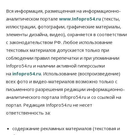
депутаты Госдумы контролируют работы на
социальных объектах
Вся информация, размещенная на информационно-
07 Августа 2026, 12:35
аналитическом портале
www.Infopro54.ru
(тексты,
Общество
иллюстрации, фотографии, графические материалы,
Синоптики рассказали о погоде в Новосибирске
элементы дизайна, видео), охраняется в соответствии
на выходных
с законодательством РФ. Любое использование
07 Августа 2026, 12:00
текстовых материалов допускается только при
Общество
соблюдении правил перепечатки и при упоминании
Жители Новосибирска смогут добровольно
Infopro54.ru и наличии активной гиперссылки
повысить свою пенсию
07 Августа 2026, 11:30
на
infopro54.ru
. Использование (воспроизведение)
всех фото и видео-материалов возможно только с
Общество
письменного разрешения редакции информационно-
Деньгами будут распоряжаться дети: в десяти
школах Новосибирской области введут
аналитического портала Infopro54.ru и со ссылкой на
инициативное бюджетирование
портал. Редакция Infopro54.ru не несет
07 Августа 2026, 11:00
ответственность за:
Общество
Право&Порядок
В Новосибирске руководителя отдела полиции
содержание рекламных материалов (текстовая и
заключили под стражу