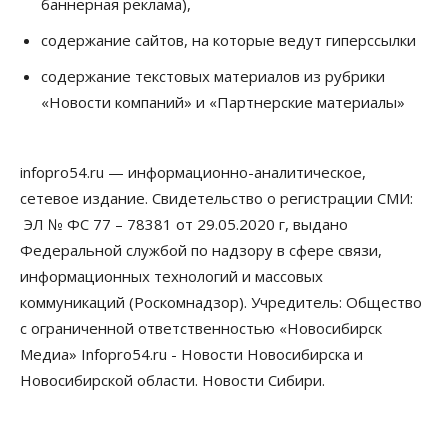
баннерная реклама),
07 Августа 2026, 10:15
содержание сайтов, на которые ведут гиперссылки
Общество
Недели жары повлияли на урожай в
содержание текстовых материалов из рубрики
Новосибирской области, но режима ЧС не будет
«Новости компаний» и «Партнерские материалы»
07 Августа 2026, 10:00
Бизнес
Право&Порядок
Предприятия Новосибирска
infopro54.ru — информационно-аналитическое,
выстраивают системы защиты от атак БПЛА
сетевое издание. Свидетельство о регистрации СМИ:
07 Августа 2026, 09:00
ЭЛ № ФС 77 – 78381 от 29.05.2020 г, выдано
Бизнес
Федеральной службой по надзору в сфере связи,
По «Сибэлектротерму» выдали исполнительные
информационных технологий и массовых
листы на полмиллиарда рублей
07 Августа 2026, 08:00
коммуникаций (Роскомнадзор). Учредитель: Общество
с ограниченной ответственностью «Новосибирск
Бизнес
Власть
Медицина
Общество
Медиа» Infopro54.ru - Новости Новосибирска и
Искусственный интеллект предлагают
привлекать к разработке новых лекарств в
Новосибирской области. Новости Сибири.
России
06 Августа 2026, 19:00