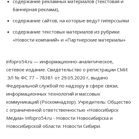
содержание рекламных материалов (текстовая и
07 Августа 2026, 13:00
баннерная реклама),
Власть
содержание сайтов, на которые ведут гиперссылки
Школы, библиотеки, пешеходные тротуары:
депутаты Госдумы контролируют работы на
содержание текстовых материалов из рубрики
социальных объектах
«Новости компаний» и «Партнерские материалы»
07 Августа 2026, 12:35
Общество
Синоптики рассказали о погоде в Новосибирске
infopro54.ru — информационно-аналитическое,
на выходных
сетевое издание. Свидетельство о регистрации СМИ:
07 Августа 2026, 12:00
ЭЛ № ФС 77 – 78381 от 29.05.2020 г, выдано
Общество
Федеральной службой по надзору в сфере связи,
Жители Новосибирска смогут добровольно
информационных технологий и массовых
повысить свою пенсию
07 Августа 2026, 11:30
коммуникаций (Роскомнадзор). Учредитель: Общество
с ограниченной ответственностью «Новосибирск
Общество
Медиа» Infopro54.ru - Новости Новосибирска и
Деньгами будут распоряжаться дети: в десяти
школах Новосибирской области введут
Новосибирской области. Новости Сибири.
инициативное бюджетирование
07 Августа 2026, 11:00