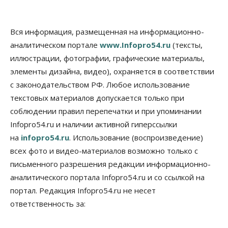
Власть
Общество
Право&Порядок
Роспотребнадзор изъял почти полторы тонны
Вся информация, размещенная на информационно-
мяса в Новосибирской области
аналитическом портале
www.Infopro54.ru
(тексты,
07 Августа 2026, 15:00
иллюстрации, фотографии, графические материалы,
элементы дизайна, видео), охраняется в соответствии
Финансы
Расходы новосибирцев на спорт выросли на 40%
с законодательством РФ. Любое использование
за полгода
текстовых материалов допускается только при
07 Августа 2026, 14:35
соблюдении правил перепечатки и при упоминании
Infopro54.ru и наличии активной гиперссылки
Сибирские аграрии увеличивают посевы горчицы
07 Августа 2026, 14:00
на
infopro54.ru
. Использование (воспроизведение)
всех фото и видео-материалов возможно только с
Власть
письменного разрешения редакции информационно-
В Новосибирске многодетным семьям вручили
сертификаты на покупку автомобилей
аналитического портала Infopro54.ru и со ссылкой на
07 Августа 2026, 13:55
портал. Редакция Infopro54.ru не несет
ответственность за:
Авто
Общество
Треть автовладельцев в Новосибирской области
«поставили машины на прикол»