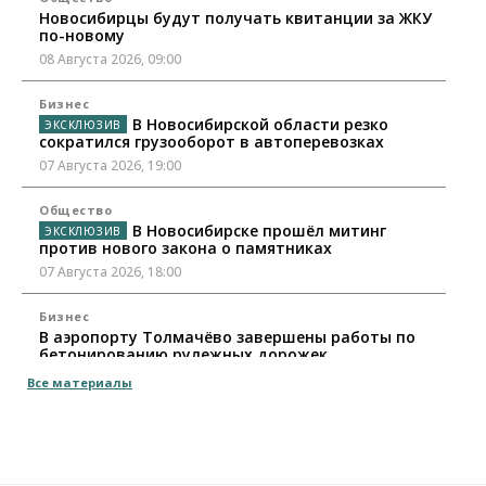
Новосибирцы будут получать квитанции за ЖКУ
по-новому
08 Августа 2026, 09:00
Бизнес
В Новосибирской области резко
сократился грузооборот в автоперевозках
07 Августа 2026, 19:00
Общество
В Новосибирске прошёл митинг
против нового закона о памятниках
07 Августа 2026, 18:00
Бизнес
В аэропорту Толмачёво завершены работы по
бетонированию рулежных дорожек
07 Августа 2026, 17:00
Все материалы
Бизнес
Недвижимость
Общество
Новосибирцы стали реже оформлять
дома по упрощенной схеме
07 Августа 2026, 16:00