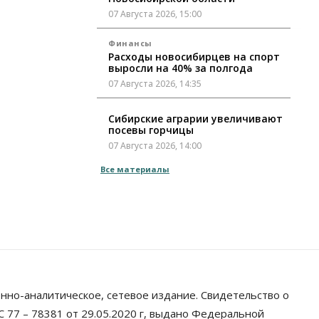
07 Августа 2026, 15:00
Финансы
Расходы новосибирцев на спорт
выросли на 40% за полгода
07 Августа 2026, 14:35
Сибирские аграрии увеличивают
посевы горчицы
07 Августа 2026, 14:00
Все материалы
Власть
В Новосибирске многодетным
семьям вручили сертификаты на
покупку автомобилей
07 Августа 2026, 13:55
Авто
Общество
Треть автовладельцев в
Новосибирской области
«поставили машины на прикол»
нно-аналитическое, сетевое издание. Свидетельство о
07 Августа 2026, 13:00
 77 – 78381 от 29.05.2020 г, выдано Федеральной