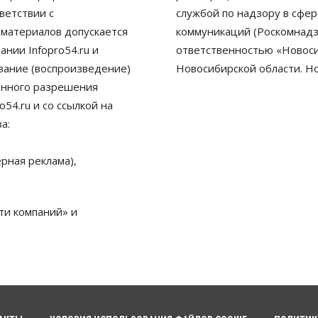
ветствии с
службой по надзору в сфе
 материалов допускается
коммуникаций (Роскомнадз
нии Infopro54.ru и
ответственностью «Новосиб
ование (воспроизведение)
Новосибирской области. Н
енного разрешения
54.ru и со ссылкой на
а:
рная реклама),
ти компаний» и