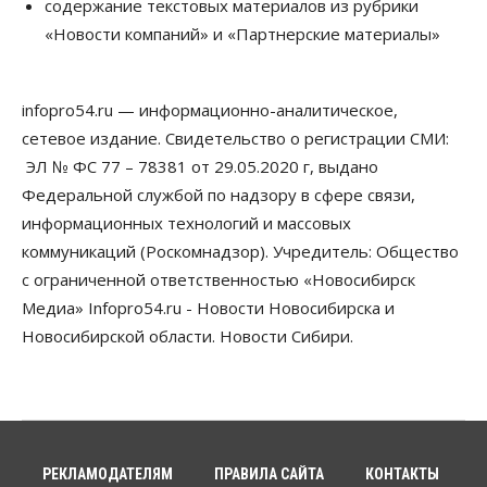
содержание текстовых материалов из рубрики
07 Августа 2026, 14:00
«Новости компаний» и «Партнерские материалы»
Власть
В Новосибирске многодетным семьям вручили
сертификаты на покупку автомобилей
infopro54.ru — информационно-аналитическое,
07 Августа 2026, 13:55
сетевое издание. Свидетельство о регистрации СМИ:
ЭЛ № ФС 77 – 78381 от 29.05.2020 г, выдано
Авто
Общество
Треть автовладельцев в Новосибирской области
Федеральной службой по надзору в сфере связи,
«поставили машины на прикол»
информационных технологий и массовых
07 Августа 2026, 13:00
коммуникаций (Роскомнадзор). Учредитель: Общество
Власть
с ограниченной ответственностью «Новосибирск
Школы, библиотеки, пешеходные тротуары:
Медиа» Infopro54.ru - Новости Новосибирска и
депутаты Госдумы контролируют работы на
социальных объектах
Новосибирской области. Новости Сибири.
07 Августа 2026, 12:35
Общество
Синоптики рассказали о погоде в Новосибирске
на выходных
07 Августа 2026, 12:00
РЕКЛАМОДАТЕЛЯМ
ПРАВИЛА САЙТА
КОНТАКТЫ