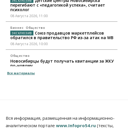
Детские центры Новосибирска
перегибают с «педагогикой успеха», считает
психолог
08 Августа 2026, 11:00
Бизнес
Общество
Союз продавцов маркетплейсов
обратился в правительство РФ из-за атак на WB
08 Августа 2026, 10:00
Общество
Новосибирцы будут получать квитанции за ЖКУ
по-новому
08 Августа 2026, 09:00
Все материалы
Бизнес
В Новосибирской области резко
сократился грузооборот в автоперевозках
07 Августа 2026, 19:00
Общество
В Новосибирске прошёл митинг
Вся информация, размещенная на информационно-
против нового закона о памятниках
аналитическом портале
www.Infopro54.ru
(тексты,
07 Августа 2026, 18:00