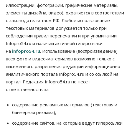
иллюстрации, фотографии, графические материалы,
элементы дизайна, видео), охраняется в соответствии
Бизнес
В аэропорту Толмачёво завершены работы по
с законодательством РФ. Любое использование
бетонированию рулежных дорожек
текстовых материалов допускается только при
07 Августа 2026, 17:00
соблюдении правил перепечатки и при упоминании
Бизнес
Недвижимость
Общество
Infopro54.ru и наличии активной гиперссылки
Новосибирцы стали реже оформлять
на
infopro54.ru
. Использование (воспроизведение)
дома по упрощенной схеме
07 Августа 2026, 16:00
всех фото и видео-материалов возможно только с
письменного разрешения редакции информационно-
Власть
Общество
Право&Порядок
аналитического портала Infopro54.ru и со ссылкой на
Роспотребнадзор изъял почти полторы тонны
мяса в Новосибирской области
портал. Редакция Infopro54.ru не несет
07 Августа 2026, 15:00
ответственность за:
Финансы
Расходы новосибирцев на спорт выросли на 40%
содержание рекламных материалов (текстовая и
за полгода
баннерная реклама),
07 Августа 2026, 14:35
содержание сайтов, на которые ведут гиперссылки
Сибирские аграрии увеличивают посевы горчицы