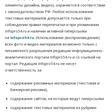
элементы дизайна, видео), охраняется в соответствии
Бизнес
с законодательством РФ. Любое использование
В Новосибирской области резко
сократился грузооборот в автоперевозках
текстовых материалов допускается только при
07 Августа 2026, 19:00
соблюдении правил перепечатки и при упоминании
Infopro54.ru и наличии активной гиперссылки
Общество
на
infopro54.ru
. Использование (воспроизведение)
В Новосибирске прошёл митинг
против нового закона о памятниках
всех фото и видео-материалов возможно только с
07 Августа 2026, 18:00
письменного разрешения редакции информационно-
аналитического портала Infopro54.ru и со ссылкой на
Бизнес
В аэропорту Толмачёво завершены работы по
портал. Редакция Infopro54.ru не несет
бетонированию рулежных дорожек
ответственность за:
07 Августа 2026, 17:00
Бизнес
Недвижимость
Общество
содержание рекламных материалов (текстовая и
Новосибирцы стали реже оформлять
баннерная реклама),
дома по упрощенной схеме
07 Августа 2026, 16:00
содержание сайтов, на которые ведут гиперссылки
Власть
Общество
Право&Порядок
содержание текстовых материалов из рубрики
Роспотребнадзор изъял почти полторы тонны