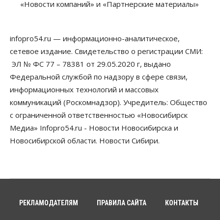
«Новости компаний» и «Партнерские материалы»
мяса в Новосибирской области
07 Августа 2026, 15:00
infopro54.ru — информационно-аналитическое,
Финансы
Расходы новосибирцев на спорт выросли на 40%
сетевое издание. Свидетельство о регистрации СМИ:
за полгода
ЭЛ № ФС 77 – 78381 от 29.05.2020 г, выдано
07 Августа 2026, 14:35
Федеральной службой по надзору в сфере связи,
информационных технологий и массовых
Сибирские аграрии увеличивают посевы горчицы
07 Августа 2026, 14:00
коммуникаций (Роскомнадзор). Учредитель: Общество
с ограниченной ответственностью «Новосибирск
Власть
Медиа» Infopro54.ru - Новости Новосибирска и
В Новосибирске многодетным семьям вручили
сертификаты на покупку автомобилей
Новосибирской области. Новости Сибири.
07 Августа 2026, 13:55
Авто
Общество
Треть автовладельцев в Новосибирской области
«поставили машины на прикол»
07 Августа 2026, 13:00
РЕКЛАМОДАТЕЛЯМ
ПРАВИЛА САЙТА
КОНТАКТЫ
Власть