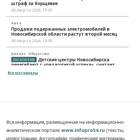
штраф за борщевик
08 Августа 2026, 15:00
Авто
Продажи подержанных электромобилей в
Новосибирской области растут второй месяц
08 Августа 2026, 13:00
Бизнес
Общество
Детские центры Новосибирска
перегибают с «педагогикой успеха», считает
психолог
Все материалы
08 Августа 2026, 11:00
Бизнес
Общество
Союз продавцов маркетплейсов
обратился в правительство РФ из-за атак на WB
08 Августа 2026, 10:00
Общество
Вся информация, размещенная на информационно-
Новосибирцы будут получать квитанции за ЖКУ
аналитическом портале
www.Infopro54.ru
(тексты,
по-новому
иллюстрации, фотографии, графические материалы,
08 Августа 2026, 09:00