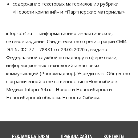
содержание текстовых материалов из рубрики
07 Августа 2026, 14:00
«Новости компаний» и «Партнерские материалы»
Власть
В Новосибирске многодетным семьям вручили
сертификаты на покупку автомобилей
infopro54.ru — информационно-аналитическое,
07 Августа 2026, 13:55
сетевое издание. Свидетельство о регистрации СМИ:
ЭЛ № ФС 77 – 78381 от 29.05.2020 г, выдано
Авто
Общество
Треть автовладельцев в Новосибирской области
Федеральной службой по надзору в сфере связи,
«поставили машины на прикол»
информационных технологий и массовых
07 Августа 2026, 13:00
коммуникаций (Роскомнадзор). Учредитель: Общество
Власть
с ограниченной ответственностью «Новосибирск
Школы, библиотеки, пешеходные тротуары:
Медиа» Infopro54.ru - Новости Новосибирска и
депутаты Госдумы контролируют работы на
социальных объектах
Новосибирской области. Новости Сибири.
07 Августа 2026, 12:35
Общество
Синоптики рассказали о погоде в Новосибирске
на выходных
07 Августа 2026, 12:00
РЕКЛАМОДАТЕЛЯМ
ПРАВИЛА САЙТА
КОНТАКТЫ