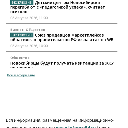
Детские центры Новосибирска
перегибают с «педагогикой успеха», считает
психолог
08 Августа 2026, 11:00
Бизнес
Общество
Союз продавцов маркетплейсов
обратился в правительство РФ из-за атак на WB
08 Августа 2026, 10:00
Общество
Новосибирцы будут получать квитанции за ЖКУ
по-новому
08 Августа 2026, 09:00
Все материалы
Бизнес
В Новосибирской области резко
сократился грузооборот в автоперевозках
07 Августа 2026, 19:00
Общество
В Новосибирске прошёл митинг
Вся информация, размещенная на информационно-
против нового закона о памятниках
аналитическом портале
www.Infopro54.ru
(тексты,