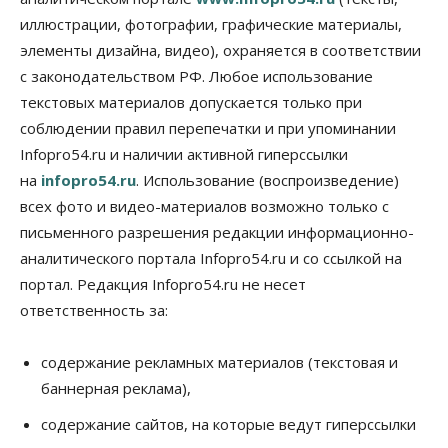
07 Августа 2026, 18:00
иллюстрации, фотографии, графические материалы,
элементы дизайна, видео), охраняется в соответствии
Бизнес
В аэропорту Толмачёво завершены работы по
с законодательством РФ. Любое использование
бетонированию рулежных дорожек
текстовых материалов допускается только при
07 Августа 2026, 17:00
соблюдении правил перепечатки и при упоминании
Бизнес
Недвижимость
Общество
Infopro54.ru и наличии активной гиперссылки
Новосибирцы стали реже оформлять
на
infopro54.ru
. Использование (воспроизведение)
дома по упрощенной схеме
07 Августа 2026, 16:00
всех фото и видео-материалов возможно только с
письменного разрешения редакции информационно-
Власть
Общество
Право&Порядок
аналитического портала Infopro54.ru и со ссылкой на
Роспотребнадзор изъял почти полторы тонны
мяса в Новосибирской области
портал. Редакция Infopro54.ru не несет
07 Августа 2026, 15:00
ответственность за:
Финансы
Расходы новосибирцев на спорт выросли на 40%
содержание рекламных материалов (текстовая и
за полгода
баннерная реклама),
07 Августа 2026, 14:35
содержание сайтов, на которые ведут гиперссылки
Сибирские аграрии увеличивают посевы горчицы