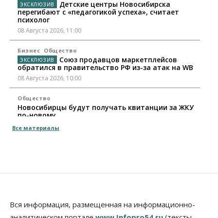
Детские центры Новосибирска
перегибают с «педагогикой успеха», считает
психолог
08 Августа 2026, 11:00
Бизнес
Общество
Союз продавцов маркетплейсов
обратился в правительство РФ из-за атак на WB
08 Августа 2026, 10:00
Общество
Новосибирцы будут получать квитанции за ЖКУ
по-новому
08 Августа 2026, 09:00
Все материалы
Бизнес
В Новосибирской области резко
сократился грузооборот в автоперевозках
07 Августа 2026, 19:00
Общество
В Новосибирске прошёл митинг
Вся информация, размещенная на информационно-
против нового закона о памятниках
аналитическом портале
www.Infopro54.ru
(тексты,