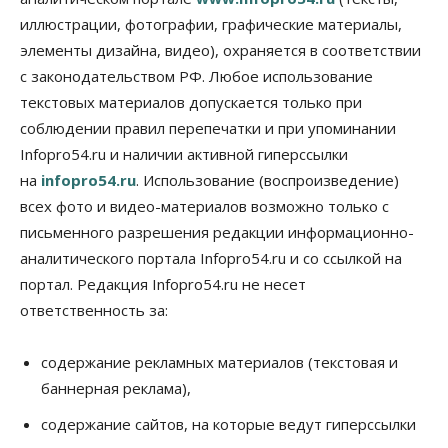
07 Августа 2026, 18:00
иллюстрации, фотографии, графические материалы,
элементы дизайна, видео), охраняется в соответствии
Бизнес
В аэропорту Толмачёво завершены работы по
с законодательством РФ. Любое использование
бетонированию рулежных дорожек
текстовых материалов допускается только при
07 Августа 2026, 17:00
соблюдении правил перепечатки и при упоминании
Бизнес
Недвижимость
Общество
Infopro54.ru и наличии активной гиперссылки
Новосибирцы стали реже оформлять
на
infopro54.ru
. Использование (воспроизведение)
дома по упрощенной схеме
07 Августа 2026, 16:00
всех фото и видео-материалов возможно только с
письменного разрешения редакции информационно-
Власть
Общество
Право&Порядок
аналитического портала Infopro54.ru и со ссылкой на
Роспотребнадзор изъял почти полторы тонны
мяса в Новосибирской области
портал. Редакция Infopro54.ru не несет
07 Августа 2026, 15:00
ответственность за:
Финансы
Расходы новосибирцев на спорт выросли на 40%
содержание рекламных материалов (текстовая и
за полгода
баннерная реклама),
07 Августа 2026, 14:35
содержание сайтов, на которые ведут гиперссылки
Сибирские аграрии увеличивают посевы горчицы