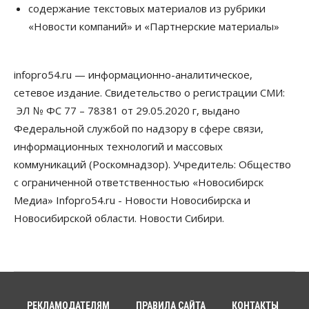
содержание текстовых материалов из рубрики
07 Августа 2026, 14:00
«Новости компаний» и «Партнерские материалы»
Власть
В Новосибирске многодетным семьям вручили
сертификаты на покупку автомобилей
infopro54.ru — информационно-аналитическое,
07 Августа 2026, 13:55
сетевое издание. Свидетельство о регистрации СМИ:
ЭЛ № ФС 77 – 78381 от 29.05.2020 г, выдано
Авто
Общество
Треть автовладельцев в Новосибирской области
Федеральной службой по надзору в сфере связи,
«поставили машины на прикол»
информационных технологий и массовых
07 Августа 2026, 13:00
коммуникаций (Роскомнадзор). Учредитель: Общество
Власть
с ограниченной ответственностью «Новосибирск
Школы, библиотеки, пешеходные тротуары:
Медиа» Infopro54.ru - Новости Новосибирска и
депутаты Госдумы контролируют работы на
социальных объектах
Новосибирской области. Новости Сибири.
07 Августа 2026, 12:35
Общество
Синоптики рассказали о погоде в Новосибирске
на выходных
07 Августа 2026, 12:00
РЕКЛАМОДАТЕЛЯМ
ПРАВИЛА САЙТА
КОНТАКТЫ