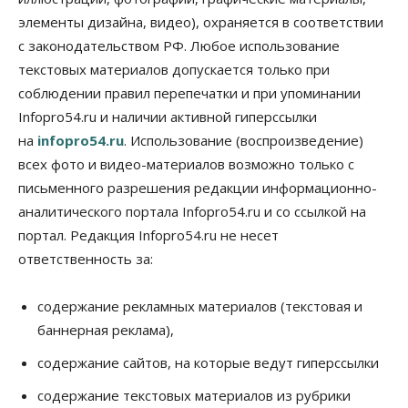
Авто
Общество
элементы дизайна, видео), охраняется в соответствии
Не катастрофа, а стресс-тест: эксперт
новосибирской сети СТО пояснил кому можно
с законодательством РФ. Любое использование
заливать бензин Евро‑2
текстовых материалов допускается только при
09 Августа 2026, 10:00
соблюдении правил перепечатки и при упоминании
Бизнес
Общество
Infopro54.ru и наличии активной гиперссылки
Работодатели Новосибирска заявили в центры
на
infopro54.ru
. Использование (воспроизведение)
занятости почти 32 тысячи вакансий
09 Августа 2026, 09:00
всех фото и видео-материалов возможно только с
письменного разрешения редакции информационно-
Бизнес
Общество
аналитического портала Infopro54.ru и со ссылкой на
Спрос на машино-места в
Новосибирской области вырос в полтора раза
портал. Редакция Infopro54.ru не несет
08 Августа 2026, 18:00
ответственность за:
Общество
К современному юридическому образованию в
содержание рекламных материалов (текстовая и
России возникает много вопросов
баннерная реклама),
08 Августа 2026, 17:00
содержание сайтов, на которые ведут гиперссылки
Общество
Новосибирские вузы опубликовали
содержание текстовых материалов из рубрики