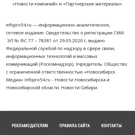
приказы о зачислении на бюджетные места
«Новости компаний» и «Партнерские материалы»
08 Августа 2026, 16:00
Общество
Технологии
infopro54.ru — информационно-аналитическое,
Искусственный интеллект впервые выписал
штраф за борщевик
сетевое издание. Свидетельство о регистрации СМИ:
08 Августа 2026, 15:00
ЭЛ № ФС 77 – 78381 от 29.05.2020 г, выдано
Федеральной службой по надзору в сфере связи,
Авто
Продажи подержанных электромобилей в
информационных технологий и массовых
Новосибирской области растут второй месяц
коммуникаций (Роскомнадзор). Учредитель: Общество
08 Августа 2026, 13:00
с ограниченной ответственностью «Новосибирск
Бизнес
Общество
Медиа» Infopro54.ru - Новости Новосибирска и
Детские центры Новосибирска
Новосибирской области. Новости Сибири.
перегибают с «педагогикой успеха», считает
психолог
08 Августа 2026, 11:00
Бизнес
Общество
Союз продавцов маркетплейсов
обратился в правительство РФ из-за атак на WB
РЕКЛАМОДАТЕЛЯМ
ПРАВИЛА САЙТА
КОНТАКТЫ
08 Августа 2026, 10:00