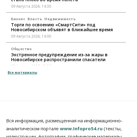
09 Августа 2026, 14:30
Бизнес
Власть
Недвижимость
Торги по освоению «СмартСити» под
Новосибирском объявят в ближайшее время
09 Августа 2026, 14:00
Общество
Экстренное предупреждение из-за жары в
Новосибирске распространили спасатели
09 Августа 2026, 13:30
Все материалы
Власть
Город
Общество
Еще одна остановка «городской электрички»
появится в Новосибирске
09 Августа 2026, 12:00
Общество
Места в колледжах Новосибирска будут
«бронировать» со школы
Вся информация, размещенная на информационно-
09 Августа 2026, 11:00
аналитическом портале
www.Infopro54.ru
(тексты,
иллюстрации, фотографии, графические материалы,