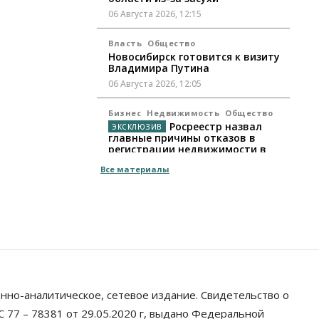
06 Августа 2026, 12:15
Власть
Общество
Новосибирск готовится к визиту
Владимира Путина
06 Августа 2026, 12:05
Бизнес
Недвижимость
Общество
Росреестр назвал
главные причины отказов в
регистрации недвижимости в
НСО
Все материалы
06 Августа 2026, 12:00
Телекоммуникации
В 16 населённых пунктах
Мошковского района
модернизировали мобильную
связь
06 Августа 2026, 11:35
нно-аналитическое, сетевое издание. Свидетельство о
Бизнес
Право&Порядок
ПроБизнес
Злоумышленники
 77 – 78381 от 29.05.2020 г, выдано Федеральной