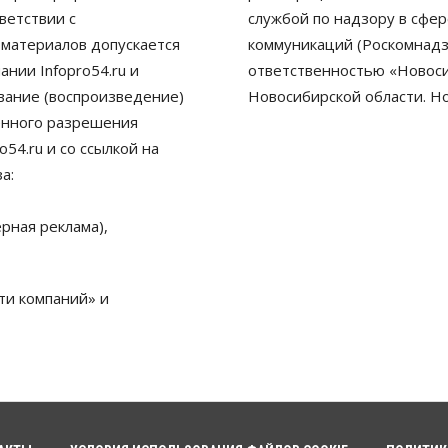
ветствии с
службой по надзору в сфе
 материалов допускается
коммуникаций (Роскомнадз
нии Infopro54.ru и
ответственностью «Новосиб
ование (воспроизведение)
Новосибирской области. Н
енного разрешения
54.ru и со ссылкой на
а:
рная реклама),
ти компаний» и