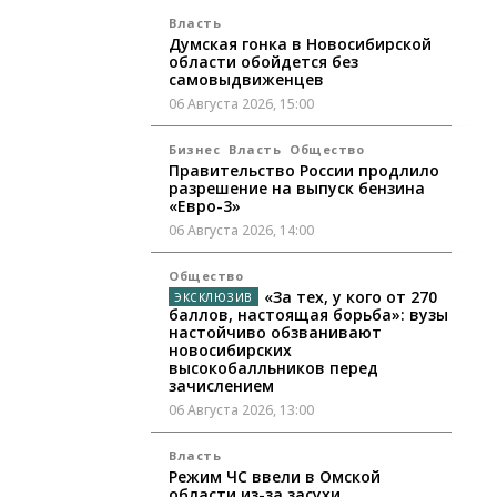
Власть
Думская гонка в Новосибирской
области обойдется без
самовыдвиженцев
06 Августа 2026, 15:00
Бизнес
Власть
Общество
Правительство России продлило
разрешение на выпуск бензина
«Евро-3»
06 Августа 2026, 14:00
Общество
«За тех, у кого от 270
баллов, настоящая борьба»: вузы
настойчиво обзванивают
новосибирских
высокобалльников перед
зачислением
06 Августа 2026, 13:00
Власть
Режим ЧС ввели в Омской
области из-за засухи