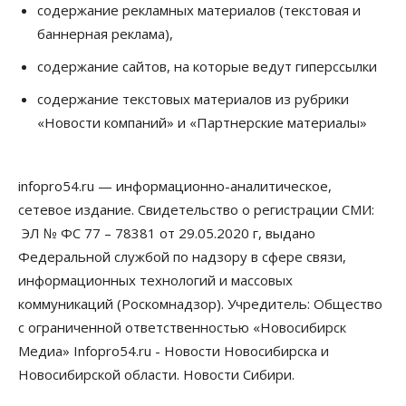
Расходы новосибирцев на спорт выросли на 40%
содержание рекламных материалов (текстовая и
за полгода
баннерная реклама),
07 Августа 2026, 14:35
содержание сайтов, на которые ведут гиперссылки
Сибирские аграрии увеличивают посевы горчицы
содержание текстовых материалов из рубрики
07 Августа 2026, 14:00
«Новости компаний» и «Партнерские материалы»
Власть
В Новосибирске многодетным семьям вручили
сертификаты на покупку автомобилей
infopro54.ru — информационно-аналитическое,
07 Августа 2026, 13:55
сетевое издание. Свидетельство о регистрации СМИ:
ЭЛ № ФС 77 – 78381 от 29.05.2020 г, выдано
Авто
Общество
Треть автовладельцев в Новосибирской области
Федеральной службой по надзору в сфере связи,
«поставили машины на прикол»
информационных технологий и массовых
07 Августа 2026, 13:00
коммуникаций (Роскомнадзор). Учредитель: Общество
Власть
с ограниченной ответственностью «Новосибирск
Школы, библиотеки, пешеходные тротуары:
Медиа» Infopro54.ru - Новости Новосибирска и
депутаты Госдумы контролируют работы на
социальных объектах
Новосибирской области. Новости Сибири.
07 Августа 2026, 12:35