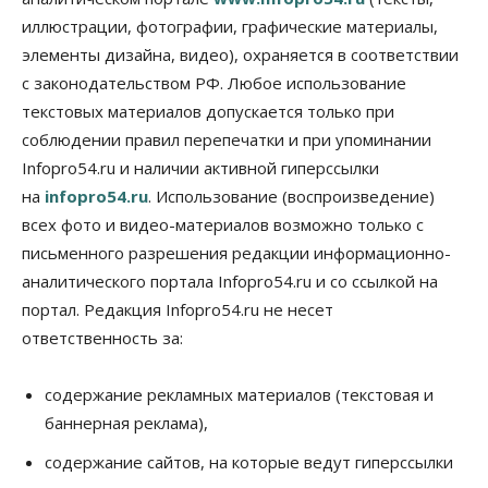
07 Августа 2026, 18:00
иллюстрации, фотографии, графические материалы,
элементы дизайна, видео), охраняется в соответствии
Бизнес
В аэропорту Толмачёво завершены работы по
с законодательством РФ. Любое использование
бетонированию рулежных дорожек
текстовых материалов допускается только при
07 Августа 2026, 17:00
соблюдении правил перепечатки и при упоминании
Бизнес
Недвижимость
Общество
Infopro54.ru и наличии активной гиперссылки
Новосибирцы стали реже оформлять
на
infopro54.ru
. Использование (воспроизведение)
дома по упрощенной схеме
07 Августа 2026, 16:00
всех фото и видео-материалов возможно только с
письменного разрешения редакции информационно-
Власть
Общество
Право&Порядок
аналитического портала Infopro54.ru и со ссылкой на
Роспотребнадзор изъял почти полторы тонны
мяса в Новосибирской области
портал. Редакция Infopro54.ru не несет
07 Августа 2026, 15:00
ответственность за:
Финансы
Расходы новосибирцев на спорт выросли на 40%
содержание рекламных материалов (текстовая и
за полгода
баннерная реклама),
07 Августа 2026, 14:35
содержание сайтов, на которые ведут гиперссылки
Сибирские аграрии увеличивают посевы горчицы