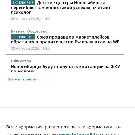
Детские центры Новосибирска
перегибают с «педагогикой успеха», считает
психолог
08 Августа 2026, 11:00
Бизнес
Общество
Союз продавцов маркетплейсов
обратился в правительство РФ из-за атак на WB
08 Августа 2026, 10:00
Общество
Новосибирцы будут получать квитанции за ЖКУ
по-новому
08 Августа 2026, 09:00
Все материалы
Бизнес
В Новосибирской области резко
сократился грузооборот в автоперевозках
07 Августа 2026, 19:00
Общество
В Новосибирске прошёл митинг
Вся информация, размещенная на информационно-
против нового закона о памятниках
аналитическом портале
www.Infopro54.ru
(тексты,