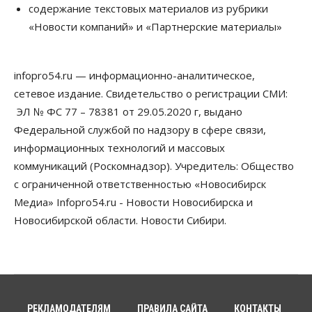
содержание текстовых материалов из рубрики
07 Августа 2026, 14:00
«Новости компаний» и «Партнерские материалы»
Власть
В Новосибирске многодетным семьям вручили
сертификаты на покупку автомобилей
infopro54.ru — информационно-аналитическое,
07 Августа 2026, 13:55
сетевое издание. Свидетельство о регистрации СМИ:
ЭЛ № ФС 77 – 78381 от 29.05.2020 г, выдано
Авто
Общество
Треть автовладельцев в Новосибирской области
Федеральной службой по надзору в сфере связи,
«поставили машины на прикол»
информационных технологий и массовых
07 Августа 2026, 13:00
коммуникаций (Роскомнадзор). Учредитель: Общество
Власть
с ограниченной ответственностью «Новосибирск
Школы, библиотеки, пешеходные тротуары:
Медиа» Infopro54.ru - Новости Новосибирска и
депутаты Госдумы контролируют работы на
социальных объектах
Новосибирской области. Новости Сибири.
07 Августа 2026, 12:35
Общество
Синоптики рассказали о погоде в Новосибирске
на выходных
07 Августа 2026, 12:00
РЕКЛАМОДАТЕЛЯМ
ПРАВИЛА САЙТА
КОНТАКТЫ