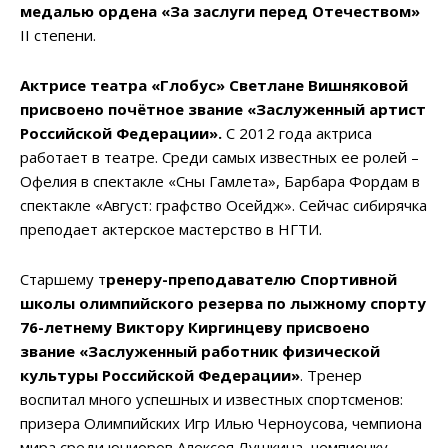
медалью ордена «За заслуги перед Отечеством»
II степени.
Актрисе театра «Глобус» Светлане Вишняковой
присвоено почётное звание «Заслуженный артист
Российской Федерации».
С 2012 года актриса
работает в театре. Среди самых известных ее ролей –
Офелия в спектакле «Сны Гамлета», Барбара Фордам в
спектакле «Август: графство Осейдж». Сейчас сибирячка
преподает актерское мастерство в НГТИ.
Старшему т
ренеру-преподавателю Спортивной
школы олимпийского резерва по лыжному спорту
76-летнему Виктору Киргинцеву присвоено
звание «Заслуженный работник физической
культуры Российской Федерации»
. Тренер
воспитал много успешных и известных спортсменов:
призера Олимпийских Игр Илью Черноусова, чемпиона
мира среди юниоров Алексея Лушкина, чемпионку