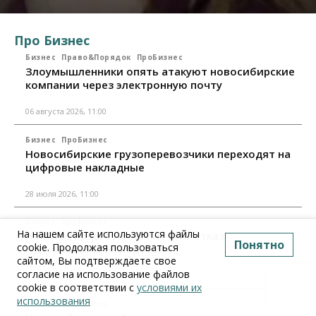
Про Бизнес
Бизнес
Право&Порядок
ПроБизнес
Злоумышленники опять атакуют новосибирские
компании через электронную почту
06 августа 2026, 11:00
Бизнес
ПроБизнес
Новосибирские грузоперевозчики переходят на
цифровые накладные
28 июля 2026, 11:00
Бизнес
ПроБизнес
На нашем сайте используются файлы
Новосибирцы стали получать отказ в вычете по
Понятно
cookie. Продолжая пользоваться
НДС: причины и следствия
сайтом, Вы подтверждаете свое
согласие на использование файлов
24 июля 2026, 10:30
cookie в соответствии с
условиями их
использования
Бизнес
ПроБизнес