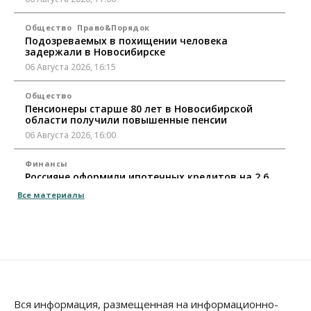
Общество
Право&Порядок
Подозреваемых в похищении человека
задержали в Новосибирске
06 Августа 2026, 16:15
Общество
Пенсионеры старше 80 лет в Новосибирской
области получили повышенные пенсии
06 Августа 2026, 16:00
Финансы
Россияне оформили ипотечных кредитов на 2,6
трлн рублей
Все материалы
06 Августа 2026, 15:53
Власть
Думская гонка в Новосибирской области
обойдется без самовыдвиженцев
06 Августа 2026, 15:00
Бизнес
Власть
Общество
Вся информация, размещенная на информационно-