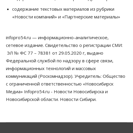
06 Августа 2026, 12:00
содержание текстовых материалов из рубрики
Телекоммуникации
«Новости компаний» и «Партнерские материалы»
В 16 населённых пунктах Мошковского района
модернизировали мобильную связь
06 Августа 2026, 11:35
infopro54.ru — информационно-аналитическое,
Бизнес
Право&Порядок
ПроБизнес
сетевое издание. Свидетельство о регистрации СМИ:
Злоумышленники опять атакуют
новосибирские компании через электронную
ЭЛ № ФС 77 – 78381 от 29.05.2020 г, выдано
почту
Федеральной службой по надзору в сфере связи,
06 Августа 2026, 11:00
информационных технологий и массовых
коммуникаций (Роскомнадзор). Учредитель: Общество
Общество
Медики готовятся к второму пику активности
с ограниченной ответственностью «Новосибирск
клещей в Новосибирской области
Медиа» Infopro54.ru - Новости Новосибирска и
06 Августа 2026, 10:00
Новосибирской области. Новости Сибири.
Общество
Из-за жары в Европе оливковое масло
в Новосибирске может снова подорожать
06 Августа 2026, 09:00