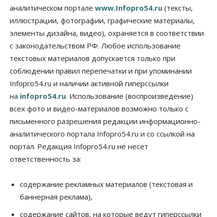
Правительство России продлило разрешение на
аналитическом портале
www.Infopro54.ru
(тексты,
выпуск бензина «Евро-3»
иллюстрации, фотографии, графические материалы,
06 Августа 2026, 14:00
элементы дизайна, видео), охраняется в соответствии
Общество
с законодательством РФ. Любое использование
«За тех, у кого от 270 баллов,
настоящая борьба»: вузы настойчиво
текстовых материалов допускается только при
обзванивают новосибирских высокобалльников
соблюдении правил перепечатки и при упоминании
перед зачислением
Infopro54.ru и наличии активной гиперссылки
06 Августа 2026, 13:00
на
infopro54.ru
. Использование (воспроизведение)
Власть
всех фото и видео-материалов возможно только с
Режим ЧС ввели в Омской области из-за засухи
письменного разрешения редакции информационно-
06 Августа 2026, 12:15
аналитического портала Infopro54.ru и со ссылкой на
Власть
Общество
портал. Редакция Infopro54.ru не несет
Новосибирск готовится к визиту Владимира
ответственность за:
Путина
06 Августа 2026, 12:05
содержание рекламных материалов (текстовая и
Бизнес
Недвижимость
Общество
баннерная реклама),
Росреестр назвал главные причины
отказов в регистрации недвижимости в НСО
содержание сайтов, на которые ведут гиперссылки