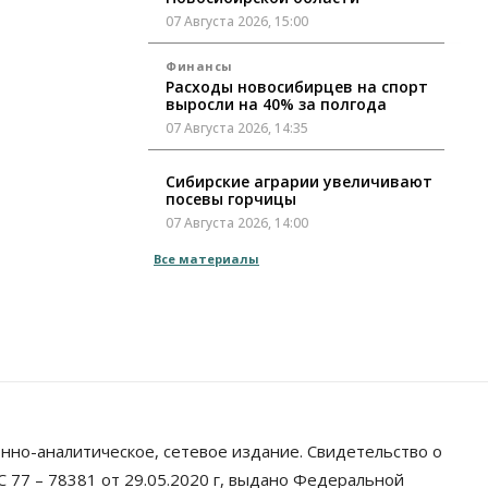
07 Августа 2026, 15:00
Финансы
Расходы новосибирцев на спорт
выросли на 40% за полгода
07 Августа 2026, 14:35
Сибирские аграрии увеличивают
посевы горчицы
07 Августа 2026, 14:00
Все материалы
Власть
В Новосибирске многодетным
семьям вручили сертификаты на
покупку автомобилей
07 Августа 2026, 13:55
Авто
Общество
Треть автовладельцев в
Новосибирской области
«поставили машины на прикол»
нно-аналитическое, сетевое издание. Свидетельство о
07 Августа 2026, 13:00
 77 – 78381 от 29.05.2020 г, выдано Федеральной