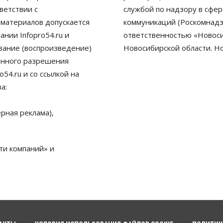
ветствии с
службой по надзору в сфе
 материалов допускается
коммуникаций (Роскомнадз
нии Infopro54.ru и
ответственностью «Новосиб
ование (воспроизведение)
Новосибирской области. Н
енного разрешения
54.ru и со ссылкой на
а:
рная реклама),
ти компаний» и