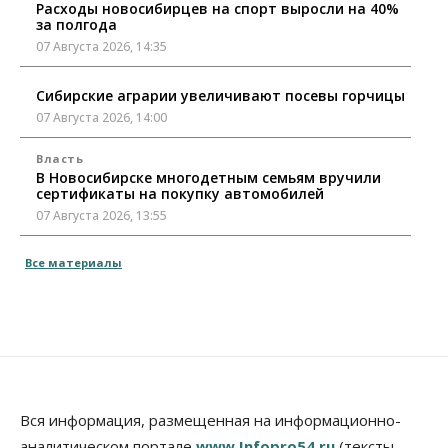
Расходы новосибирцев на спорт выросли на 40%
за полгода
07 Августа 2026, 14:35
Сибирские аграрии увеличивают посевы горчицы
07 Августа 2026, 14:00
Власть
В Новосибирске многодетным семьям вручили
сертификаты на покупку автомобилей
07 Августа 2026, 13:55
Авто
Общество
Все материалы
Треть автовладельцев в Новосибирской области
«поставили машины на прикол»
07 Августа 2026, 13:00
Власть
Школы, библиотеки, пешеходные тротуары:
депутаты Госдумы контролируют работы на
социальных объектах
Вся информация, размещенная на информационно-
07 Августа 2026, 12:35
аналитическом портале
www.Infopro54.ru
(тексты,