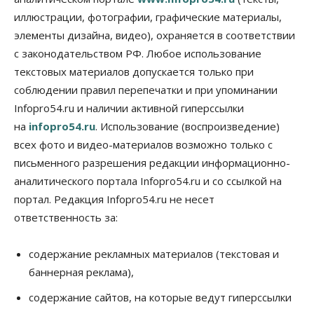
Общество
иллюстрации, фотографии, графические материалы,
Синоптики рассказали о погоде в Новосибирске
элементы дизайна, видео), охраняется в соответствии
на выходных
с законодательством РФ. Любое использование
07 Августа 2026, 12:00
текстовых материалов допускается только при
Общество
соблюдении правил перепечатки и при упоминании
Жители Новосибирска смогут добровольно
Infopro54.ru и наличии активной гиперссылки
повысить свою пенсию
07 Августа 2026, 11:30
на
infopro54.ru
. Использование (воспроизведение)
всех фото и видео-материалов возможно только с
Общество
письменного разрешения редакции информационно-
Деньгами будут распоряжаться дети: в десяти
школах Новосибирской области введут
аналитического портала Infopro54.ru и со ссылкой на
инициативное бюджетирование
портал. Редакция Infopro54.ru не несет
07 Августа 2026, 11:00
ответственность за:
Общество
Право&Порядок
В Новосибирске руководителя отдела полиции
содержание рекламных материалов (текстовая и
заключили под стражу
баннерная реклама),
07 Августа 2026, 10:15
содержание сайтов, на которые ведут гиперссылки
Общество
Недели жары повлияли на урожай в