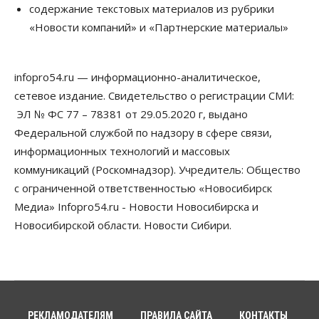
содержание текстовых материалов из рубрики
Новосибирской области, но режима ЧС не будет
«Новости компаний» и «Партнерские материалы»
07 Августа 2026, 10:00
Бизнес
Право&Порядок
Предприятия Новосибирска
infopro54.ru — информационно-аналитическое,
выстраивают системы защиты от атак БПЛА
сетевое издание. Свидетельство о регистрации СМИ:
07 Августа 2026, 09:00
ЭЛ № ФС 77 – 78381 от 29.05.2020 г, выдано
Бизнес
Федеральной службой по надзору в сфере связи,
По «Сибэлектротерму» выдали исполнительные
информационных технологий и массовых
листы на полмиллиарда рублей
07 Августа 2026, 08:00
коммуникаций (Роскомнадзор). Учредитель: Общество
с ограниченной ответственностью «Новосибирск
Бизнес
Власть
Медицина
Общество
Медиа» Infopro54.ru - Новости Новосибирска и
Искусственный интеллект предлагают
привлекать к разработке новых лекарств в
Новосибирской области. Новости Сибири.
России
06 Августа 2026, 19:00
Мировые И Федеральные Новости
Россия построит в Киргизии новый кампус КРСУ:
30 гектаров, 15 тысяч студентов и 30 миллиардов
рублей
РЕКЛАМОДАТЕЛЯМ
ПРАВИЛА САЙТА
КОНТАКТЫ