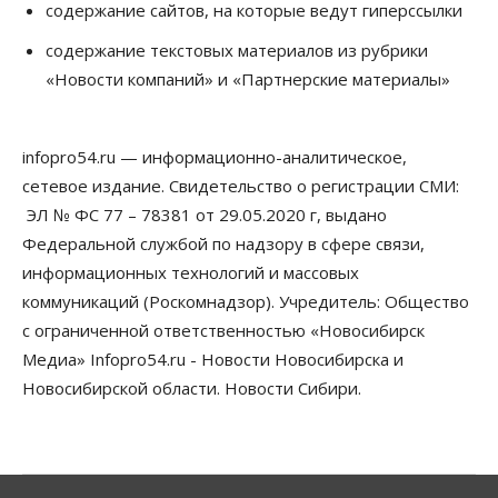
содержание сайтов, на которые ведут гиперссылки
Школы, библиотеки, пешеходные тротуары:
депутаты Госдумы контролируют работы на
содержание текстовых материалов из рубрики
социальных объектах
«Новости компаний» и «Партнерские материалы»
07 Августа 2026, 12:35
Общество
Синоптики рассказали о погоде в Новосибирске
infopro54.ru — информационно-аналитическое,
на выходных
сетевое издание. Свидетельство о регистрации СМИ:
07 Августа 2026, 12:00
ЭЛ № ФС 77 – 78381 от 29.05.2020 г, выдано
Общество
Федеральной службой по надзору в сфере связи,
Жители Новосибирска смогут добровольно
информационных технологий и массовых
повысить свою пенсию
07 Августа 2026, 11:30
коммуникаций (Роскомнадзор). Учредитель: Общество
с ограниченной ответственностью «Новосибирск
Общество
Медиа» Infopro54.ru - Новости Новосибирска и
Деньгами будут распоряжаться дети: в десяти
школах Новосибирской области введут
Новосибирской области. Новости Сибири.
инициативное бюджетирование
07 Августа 2026, 11:00
Общество
Право&Порядок
В Новосибирске руководителя отдела полиции