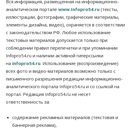
Роспотребнадзор изъял почти полторы тонны
Вся информация, размещенная на информационно-
мяса в Новосибирской области
аналитическом портале
www.Infopro54.ru
(тексты,
07 Августа 2026, 15:00
иллюстрации, фотографии, графические материалы,
элементы дизайна, видео), охраняется в соответствии
Финансы
Расходы новосибирцев на спорт выросли на 40%
с законодательством РФ. Любое использование
за полгода
текстовых материалов допускается только при
07 Августа 2026, 14:35
соблюдении правил перепечатки и при упоминании
Infopro54.ru и наличии активной гиперссылки
Сибирские аграрии увеличивают посевы горчицы
07 Августа 2026, 14:00
на
infopro54.ru
. Использование (воспроизведение)
всех фото и видео-материалов возможно только с
Власть
письменного разрешения редакции информационно-
В Новосибирске многодетным семьям вручили
сертификаты на покупку автомобилей
аналитического портала Infopro54.ru и со ссылкой на
07 Августа 2026, 13:55
портал. Редакция Infopro54.ru не несет
ответственность за:
Авто
Общество
Треть автовладельцев в Новосибирской области
«поставили машины на прикол»
содержание рекламных материалов (текстовая и
07 Августа 2026, 13:00
баннерная реклама),
Власть