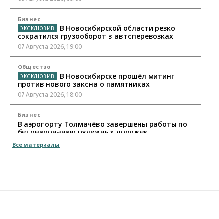
Бизнес
В Новосибирской области резко
сократился грузооборот в автоперевозках
07 Августа 2026, 19:00
Общество
В Новосибирске прошёл митинг
против нового закона о памятниках
07 Августа 2026, 18:00
Бизнес
В аэропорту Толмачёво завершены работы по
бетонированию рулежных дорожек
07 Августа 2026, 17:00
Все материалы
Бизнес
Недвижимость
Общество
Новосибирцы стали реже оформлять
дома по упрощенной схеме
07 Августа 2026, 16:00
Власть
Общество
Право&Порядок