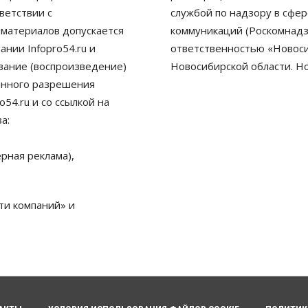
ветствии с
службой по надзору в сфе
 материалов допускается
коммуникаций (Роскомнадз
нии Infopro54.ru и
ответственностью «Новосиб
ование (воспроизведение)
Новосибирской области. Н
енного разрешения
54.ru и со ссылкой на
а:
рная реклама),
ти компаний» и