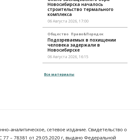
Новосибирска началось
строительство термального
комплекса
06 Августа 2026, 17:00
Общество
Право&Порядок
Подозреваемых в похищении
человека задержали в
Новосибирске
06 Августа 2026, 16:15
Общество
Все материалы
Пенсионеры старше 80 лет в
Новосибирской области получили
повышенные пенсии
06 Августа 2026, 16:00
Финансы
Россияне оформили ипотечных
кредитов на 2,6 трлн рублей
06 Августа 2026, 15:53
нно-аналитическое, сетевое издание. Свидетельство о
Власть
 77 – 78381 от 29.05.2020 г, выдано Федеральной