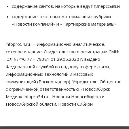
содержание сайтов, на которые ведут гиперссылки
Сибирские аграрии увеличивают посевы горчицы
содержание текстовых материалов из рубрики
07 Августа 2026, 14:00
«Новости компаний» и «Партнерские материалы»
Власть
В Новосибирске многодетным семьям вручили
сертификаты на покупку автомобилей
infopro54.ru — информационно-аналитическое,
07 Августа 2026, 13:55
сетевое издание. Свидетельство о регистрации СМИ:
ЭЛ № ФС 77 – 78381 от 29.05.2020 г, выдано
Авто
Общество
Треть автовладельцев в Новосибирской области
Федеральной службой по надзору в сфере связи,
«поставили машины на прикол»
информационных технологий и массовых
07 Августа 2026, 13:00
коммуникаций (Роскомнадзор). Учредитель: Общество
Власть
с ограниченной ответственностью «Новосибирск
Школы, библиотеки, пешеходные тротуары:
Медиа» Infopro54.ru - Новости Новосибирска и
депутаты Госдумы контролируют работы на
социальных объектах
Новосибирской области. Новости Сибири.
07 Августа 2026, 12:35
Общество
Синоптики рассказали о погоде в Новосибирске