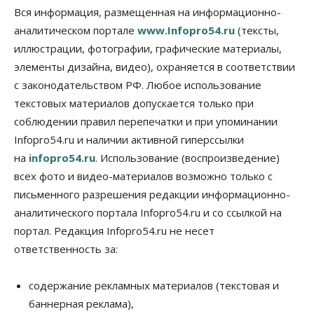
В Новосибирске прошёл митинг
Вся информация, размещенная на информационно-
против нового закона о памятниках
аналитическом портале
www.Infopro54.ru
(тексты,
07 Августа 2026, 18:00
иллюстрации, фотографии, графические материалы,
элементы дизайна, видео), охраняется в соответствии
Бизнес
В аэропорту Толмачёво завершены работы по
с законодательством РФ. Любое использование
бетонированию рулежных дорожек
текстовых материалов допускается только при
07 Августа 2026, 17:00
соблюдении правил перепечатки и при упоминании
Бизнес
Недвижимость
Общество
Infopro54.ru и наличии активной гиперссылки
Новосибирцы стали реже оформлять
на
infopro54.ru
. Использование (воспроизведение)
дома по упрощенной схеме
07 Августа 2026, 16:00
всех фото и видео-материалов возможно только с
письменного разрешения редакции информационно-
Власть
Общество
Право&Порядок
аналитического портала Infopro54.ru и со ссылкой на
Роспотребнадзор изъял почти полторы тонны
мяса в Новосибирской области
портал. Редакция Infopro54.ru не несет
07 Августа 2026, 15:00
ответственность за:
Финансы
Расходы новосибирцев на спорт выросли на 40%
содержание рекламных материалов (текстовая и
за полгода
баннерная реклама),
07 Августа 2026, 14:35