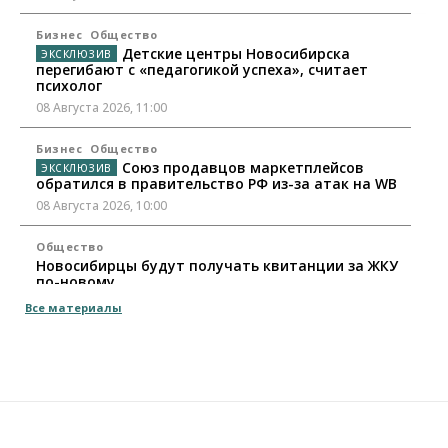
Бизнес
Общество
Детские центры Новосибирска
перегибают с «педагогикой успеха», считает
психолог
08 Августа 2026, 11:00
Бизнес
Общество
Союз продавцов маркетплейсов
обратился в правительство РФ из-за атак на WB
08 Августа 2026, 10:00
Общество
Новосибирцы будут получать квитанции за ЖКУ
по-новому
08 Августа 2026, 09:00
Все материалы
Бизнес
В Новосибирской области резко
сократился грузооборот в автоперевозках
07 Августа 2026, 19:00
Общество