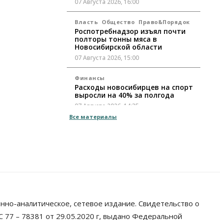
07 Августа 2026, 16:00
Власть
Общество
Право&Порядок
Роспотребнадзор изъял почти
полторы тонны мяса в
Новосибирской области
07 Августа 2026, 15:00
Финансы
Расходы новосибирцев на спорт
выросли на 40% за полгода
07 Августа 2026, 14:35
Все материалы
Сибирские аграрии увеличивают
посевы горчицы
07 Августа 2026, 14:00
Власть
В Новосибирске многодетным
семьям вручили сертификаты на
покупку автомобилей
нно-аналитическое, сетевое издание. Свидетельство о
07 Августа 2026, 13:55
 77 – 78381 от 29.05.2020 г, выдано Федеральной