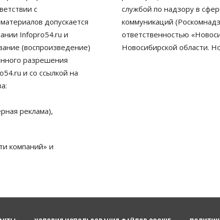
ветствии с
службой по надзору в сфе
 материалов допускается
коммуникаций (Роскомнадз
нии Infopro54.ru и
ответственностью «Новосиб
ование (воспроизведение)
Новосибирской области. Н
енного разрешения
54.ru и со ссылкой на
а:
рная реклама),
ти компаний» и