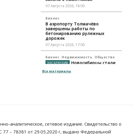
07 Августа 2026, 18:00
Бизнес
В аэропорту Толмачёво
завершены работы по
бетонированию рулежных
дорожек
07 Августа 2026, 17:00
Бизнес
Недвижимость
Общество
Новосибирцы стали
реже оформлять дома по
Все материалы
упрощенной схеме
07 Августа 2026, 16:00
Власть
Общество
Право&Порядок
Роспотребнадзор изъял почти
полторы тонны мяса в
Новосибирской области
07 Августа 2026, 15:00
нно-аналитическое, сетевое издание. Свидетельство о
Финансы
Расходы новосибирцев на спорт
 77 – 78381 от 29.05.2020 г, выдано Федеральной