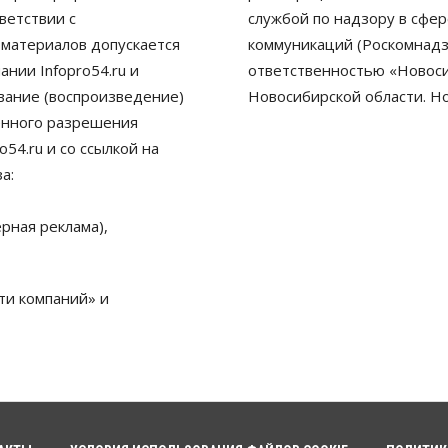
ветствии с
службой по надзору в сфе
 материалов допускается
коммуникаций (Роскомнадз
нии Infopro54.ru и
ответственностью «Новосиб
ование (воспроизведение)
Новосибирской области. Н
енного разрешения
54.ru и со ссылкой на
а:
рная реклама),
ти компаний» и