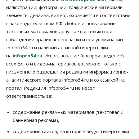
Общество
иллюстрации, фотографии, графические материалы,
Жители Новосибирска смогут добровольно
элементы дизайна, видео), охраняется в соответствии
повысить свою пенсию
с законодательством РФ. Любое использование
07 Августа 2026, 11:30
текстовых материалов допускается только при
Общество
соблюдении правил перепечатки и при упоминании
Деньгами будут распоряжаться дети: в десяти
Infopro54.ru и наличии активной гиперссылки
школах Новосибирской области введут
инициативное бюджетирование
на
infopro54.ru
. Использование (воспроизведение)
07 Августа 2026, 11:00
всех фото и видео-материалов возможно только с
письменного разрешения редакции информационно-
Общество
Право&Порядок
В Новосибирске руководителя отдела полиции
аналитического портала Infopro54.ru и со ссылкой на
заключили под стражу
портал. Редакция Infopro54.ru не несет
07 Августа 2026, 10:15
ответственность за:
Общество
Недели жары повлияли на урожай в
содержание рекламных материалов (текстовая и
Новосибирской области, но режима ЧС не будет
баннерная реклама),
07 Августа 2026, 10:00
содержание сайтов, на которые ведут гиперссылки
Бизнес
Право&Порядок
Предприятия Новосибирска