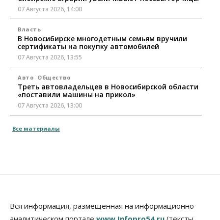
07 Августа 2026, 14:00
Власть
В Новосибирске многодетным семьям вручили
сертификаты на покупку автомобилей
07 Августа 2026, 13:55
Авто
Общество
Треть автовладельцев в Новосибирской области
«поставили машины на прикол»
07 Августа 2026, 13:00
Власть
Все материалы
Школы, библиотеки, пешеходные тротуары:
депутаты Госдумы контролируют работы на
социальных объектах
07 Августа 2026, 12:35
Общество
Синоптики рассказали о погоде в Новосибирске
на выходных
Вся информация, размещенная на информационно-
07 Августа 2026, 12:00
аналитическом портале
www.Infopro54.ru
(тексты,