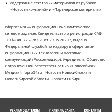
содержание текстовых материалов из рубрики
выстраивают системы защиты от атак БПЛА
«Новости компаний» и «Партнерские материалы»
07 Августа 2026, 09:00
Бизнес
По «Сибэлектротерму» выдали исполнительные
infopro54.ru — информационно-аналитическое,
листы на полмиллиарда рублей
сетевое издание. Свидетельство о регистрации СМИ:
07 Августа 2026, 08:00
ЭЛ № ФС 77 – 78381 от 29.05.2020 г, выдано
Бизнес
Власть
Медицина
Общество
Федеральной службой по надзору в сфере связи,
Искусственный интеллект предлагают
информационных технологий и массовых
привлекать к разработке новых лекарств в
России
коммуникаций (Роскомнадзор). Учредитель: Общество
06 Августа 2026, 19:00
с ограниченной ответственностью «Новосибирск
Медиа» Infopro54.ru - Новости Новосибирска и
Мировые И Федеральные Новости
Россия построит в Киргизии новый кампус КРСУ:
Новосибирской области. Новости Сибири.
30 гектаров, 15 тысяч студентов и 30 миллиардов
рублей
06 Августа 2026, 18:40
Общество
Новосибирским студентам помогают
адаптироваться к учебе через культуру
РЕКЛАМОДАТЕЛЯМ
ПРАВИЛА САЙТА
КОНТАКТЫ