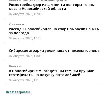
Роспотребнадзор изъял почти полторы тонны
мяса в Новосибирской области
07 Августа 2026, 15:00
Финансы
Расходы новосибирцев на спорт выросли на 40%
за полгода
07 Августа 2026, 14:35
Сибирские аграрии увеличивают посевы горчицы
07 Августа 2026, 14:00
Власть
В Новосибирске многодетным семьям вручили
сертификаты на покупку автомобилей
07 Августа 2026, 13:55
Авто
Общество
Все материалы
Треть автовладельцев в Новосибирской области
«поставили машины на прикол»
07 Августа 2026, 13:00