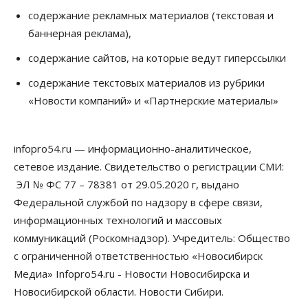
В Новосибирске руководителя отдела полиции
содержание рекламных материалов (текстовая и
заключили под стражу
баннерная реклама),
07 Августа 2026, 10:15
содержание сайтов, на которые ведут гиперссылки
Общество
Недели жары повлияли на урожай в
содержание текстовых материалов из рубрики
Новосибирской области, но режима ЧС не будет
«Новости компаний» и «Партнерские материалы»
07 Августа 2026, 10:00
Бизнес
Право&Порядок
Предприятия Новосибирска
infopro54.ru — информационно-аналитическое,
выстраивают системы защиты от атак БПЛА
сетевое издание. Свидетельство о регистрации СМИ:
07 Августа 2026, 09:00
ЭЛ № ФС 77 – 78381 от 29.05.2020 г, выдано
Бизнес
Федеральной службой по надзору в сфере связи,
По «Сибэлектротерму» выдали исполнительные
информационных технологий и массовых
листы на полмиллиарда рублей
07 Августа 2026, 08:00
коммуникаций (Роскомнадзор). Учредитель: Общество
с ограниченной ответственностью «Новосибирск
Бизнес
Власть
Медицина
Общество
Медиа» Infopro54.ru - Новости Новосибирска и
Искусственный интеллект предлагают
привлекать к разработке новых лекарств в
Новосибирской области. Новости Сибири.
России