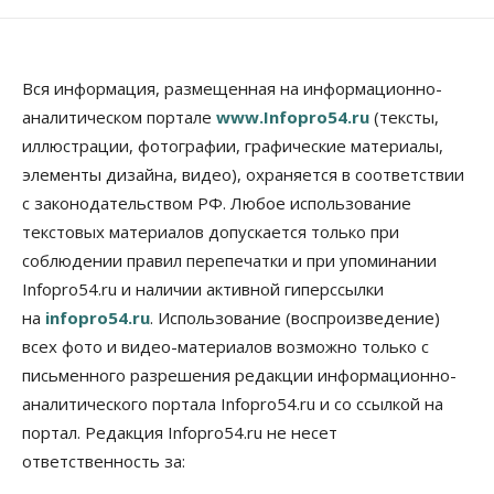
Власть
Школы, библиотеки, пешеходные тротуары:
депутаты Госдумы контролируют работы на
социальных объектах
Вся информация, размещенная на информационно-
07 Августа 2026, 12:35
аналитическом портале
www.Infopro54.ru
(тексты,
Общество
иллюстрации, фотографии, графические материалы,
Синоптики рассказали о погоде в Новосибирске
элементы дизайна, видео), охраняется в соответствии
на выходных
с законодательством РФ. Любое использование
07 Августа 2026, 12:00
текстовых материалов допускается только при
Общество
соблюдении правил перепечатки и при упоминании
Жители Новосибирска смогут добровольно
Infopro54.ru и наличии активной гиперссылки
повысить свою пенсию
07 Августа 2026, 11:30
на
infopro54.ru
. Использование (воспроизведение)
всех фото и видео-материалов возможно только с
Общество
письменного разрешения редакции информационно-
Деньгами будут распоряжаться дети: в десяти
школах Новосибирской области введут
аналитического портала Infopro54.ru и со ссылкой на
инициативное бюджетирование
портал. Редакция Infopro54.ru не несет
07 Августа 2026, 11:00
ответственность за:
Общество
Право&Порядок