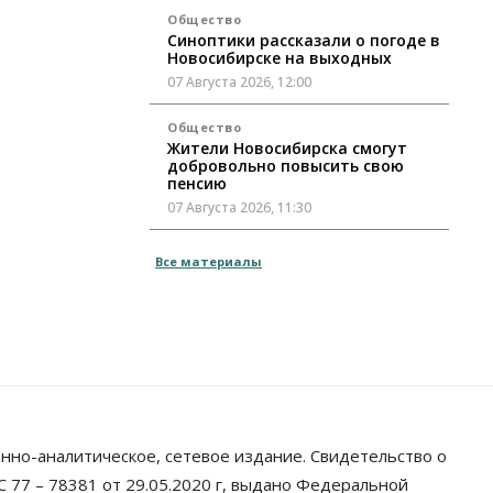
Общество
Синоптики рассказали о погоде в
Новосибирске на выходных
07 Августа 2026, 12:00
Общество
Жители Новосибирска смогут
добровольно повысить свою
пенсию
07 Августа 2026, 11:30
Общество
Все материалы
Деньгами будут распоряжаться
дети: в десяти школах
Новосибирской области введут
инициативное бюджетирование
07 Августа 2026, 11:00
Общество
Право&Порядок
В Новосибирске руководителя
отдела полиции заключили под
стражу
нно-аналитическое, сетевое издание. Свидетельство о
07 Августа 2026, 10:15
 77 – 78381 от 29.05.2020 г, выдано Федеральной