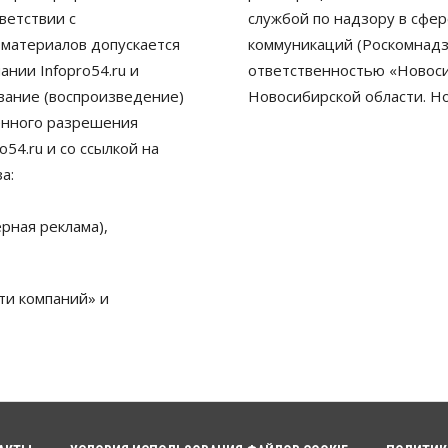
ветствии с
службой по надзору в сфе
 материалов допускается
коммуникаций (Роскомнадз
нии Infopro54.ru и
ответственностью «Новосиб
ование (воспроизведение)
Новосибирской области. Н
енного разрешения
54.ru и со ссылкой на
а:
рная реклама),
ти компаний» и