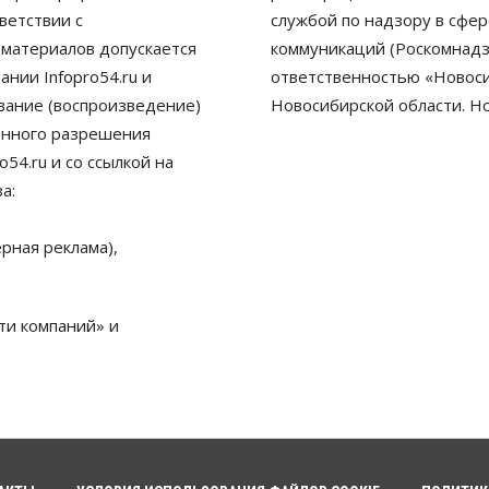
ветствии с
службой по надзору в сфе
 материалов допускается
коммуникаций (Роскомнадз
нии Infopro54.ru и
ответственностью «Новосиб
ование (воспроизведение)
Новосибирской области. Н
енного разрешения
54.ru и со ссылкой на
а:
рная реклама),
ти компаний» и