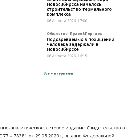
Новосибирска началось
строительство термального
комплекса
06 Августа 2026, 17:00
Общество
Право&Порядок
Подозреваемых в похищении
человека задержали в
Новосибирске
06 Августа 2026, 16:15
Общество
Все материалы
Пенсионеры старше 80 лет в
Новосибирской области получили
повышенные пенсии
06 Августа 2026, 16:00
Финансы
Россияне оформили ипотечных
кредитов на 2,6 трлн рублей
06 Августа 2026, 15:53
нно-аналитическое, сетевое издание. Свидетельство о
Власть
 77 – 78381 от 29.05.2020 г, выдано Федеральной